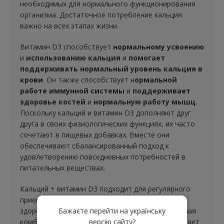
необходимых для нормального функционирования
организма. Достаточное потребление кальция
важно на всех этапах жизни.
Витамин D3 способствует
н
ормальному усвоению
и
использованию кальция
и
помогает
поддерживать нормальный уровень кальция в
крови
. Он также способствует н
ормальной
работе иммунной системы
и
поддерживает
здоровье костей
и
нормальную работу мышц.
Поскольку кальций и витамин D3 дополняют друг
друга в своих физиологических функциях, их часто
сочетают в пищевых добавках. Вместе они
обеспечивают сбалансированный подход к
удовлетворению повседневных потребностей в
питательных веществах.
Кальций + витамин D3 подходит для регулярного
приема в рамках сбалансированного питания и
здорового образа жизни. Тщательно подобранная
Бажаєте перейти на українську
комбинация этих двух питательных веществ делает
версію сайту?