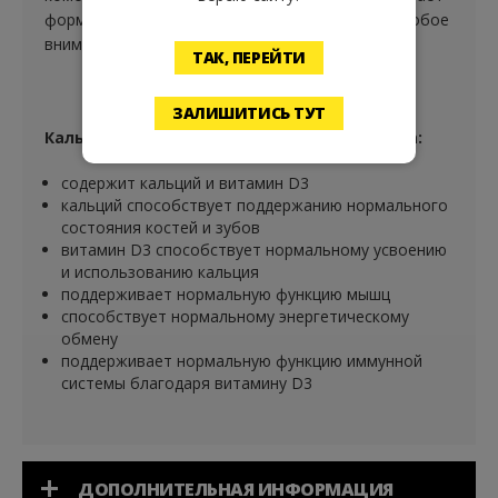
формулу подходящей для людей, уделяющих особое
внимание здоровью костей и мышц.
ТАК, ПЕРЕЙТИ
ЗАЛИШИТИСЬ ТУТ
Кальций + витамин D3 и его преимущества:
содержит кальций и витамин D3
кальций способствует поддержанию нормального
состояния костей и зубов
витамин D3 способствует нормальному усвоению
и использованию кальция
поддерживает нормальную функцию мышц
способствует нормальному энергетическому
обмену
поддерживает нормальную функцию иммунной
системы благодаря витамину D3
ДОПОЛНИТЕЛЬНАЯ ИНФОРМАЦИЯ