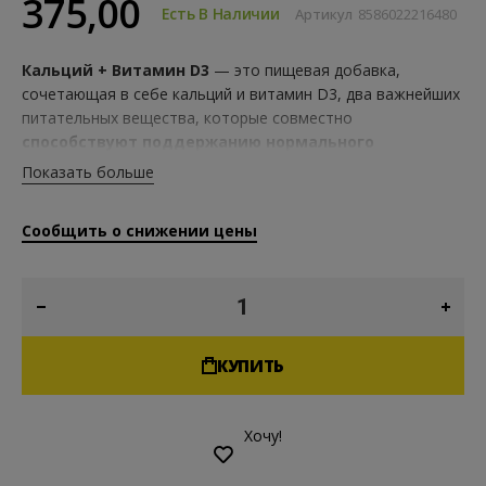
375,00
Есть В Наличии
Артикул
8586022216480
Кальций + Витамин D3
— это пищевая добавка,
сочетающая в себе кальций и витамин D3, два важнейших
питательных вещества, которые совместно
способствуют поддержанию нормального
состояния костей
и
множества физиологических
Показать больше
функций
. Кальций — самый распространенный минерал в
организме, необходимый для
поддержания здоровья
Сообщить о снижении цены
костей
и
зубов,
а витамин D3 способствует
нормальному усвоению
и
использованию кальция
.
Их сочетание обеспечивает комплексную питательную
поддержку для поддержания повседневного здоровья.
КУПИТЬ
Хочу!