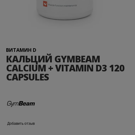
Перейти
к
началу
галереи
ВИТАМИН D
изображений
КАЛЬЦИЙ GYMBEAM
CALCIUM + VITAMIN D3 120
CAPSULES
Добавить отзыв