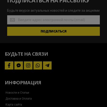
ПОДПИСАТЬСЯ НА РАССЫЛКУ
Будьте вкурсе актуальных новостей и следите за акциями
Будьте
вкурсе
актуальных
ПОДПИСАТЬСЯ
новостей
и
следите
за
акциями
БУДЬТЕ НА СВЯЗИ
facebook
facebook-
instagram
whatsapp
telegram-
messenger
plane
ИНФОРМАЦИЯ
Новости и Статьи
Доставка и Оплата
Карта сайта