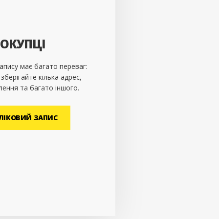
ПОКУПЦІ
апису має багато переваг:
берігайте кілька адрес,
лення та багато іншого.
ЛІКОВИЙ ЗАПИС