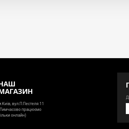
НАШ
МАГАЗИН
Д
м.Київ, вул.П.Пестеля 11
Д
(Тимчасово працюємо
п
тільки онлайн)
п
а
п