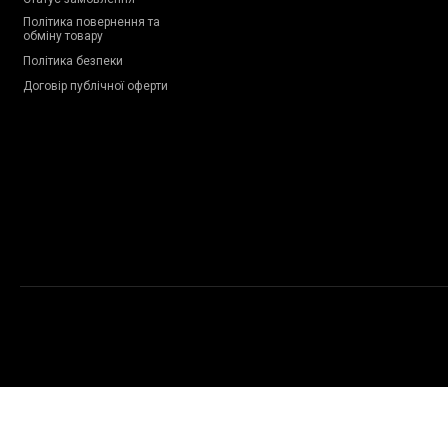
Політика повернення та
обміну товару
Політика безпеки
Договір публічної оферти
Copyright © 2009-2026 Proteinchik.ua. Всі права застережено.