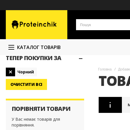
КАТАЛОГ ТОВАРІВ
ТЕПЕР ПОКУПКИ ЗА
Видалити
Головна
Добавк
Чорний
ТОВ
Цей
Елемент
ОЧИСТИТИ ВСІ
ПОРІВНЯТИ ТОВАРИ
У Вас немає товарів для
порівняння.