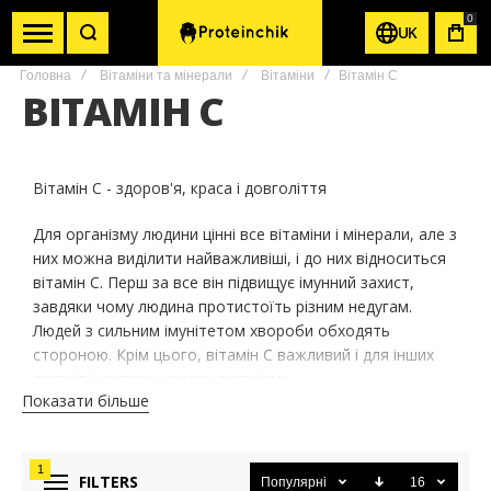
0
UK
КОШ
Головна
Вітаміни та мінерали
Вітаміни
Вітамін С
ВІТАМІН С
Вітамін С - здоров'я, краса і довголіття
Для організму людини цінні все вітаміни і мінерали, але з
них можна виділити найважливіші, і до них відноситься
вітамін С. Перш за все він підвищує імунний захист,
завдяки чому людина протистоїть різним недугам.
Людей з сильним імунітетом хвороби обходять
стороною. Крім цього, вітамін С важливий і для інших
органів і систем нашого організму.
Показати більше
Яке значення має вітамін С для організму людини
Вченими доведено, що vitamin С є відмінним
1
FILTERS
Популярні
16