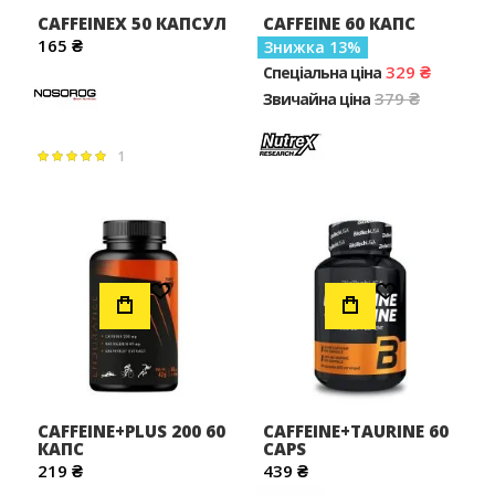
CAFFEINEX 50 КАПСУЛ
CAFFEINE 60 КАПС
165 ₴
Знижка
13
329 ₴
Спеціальна ціна
379 ₴
Звичайна ціна
1
Рейтинг:
100%
Додати до Списку Бажань
Додати до Списку Бажань
CAFFEINE+PLUS 200 60
CAFFEINE+TAURINE 60
КАПC
CAPS
219 ₴
439 ₴