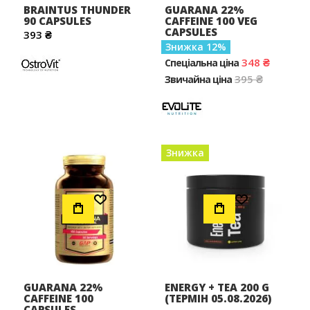
BRAINTUS THUNDER
GUARANA 22%
90 CAPSULES
CAFFEINE 100 VEG
CAPSULES
393 ₴
Знижка
12
348 ₴
Спеціальна ціна
395 ₴
Звичайна ціна
Знижка
Додати до Списку Бажань
Додати до Списку Бажань
GUARANA 22%
ENERGY + TEA 200 G
CAFFEINE 100
(ТЕРМІН 05.08.2026)
CAPSULES