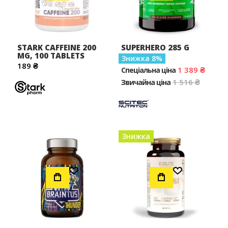
STARK CAFFEINE 200
SUPERHERO 285 G
MG, 100 TABLETS
Знижка
8
189 ₴
1 389 ₴
Спеціальна ціна
1 516 ₴
Звичайна ціна
Знижка
Додати до Списку Бажань
Додати до Списку Бажань