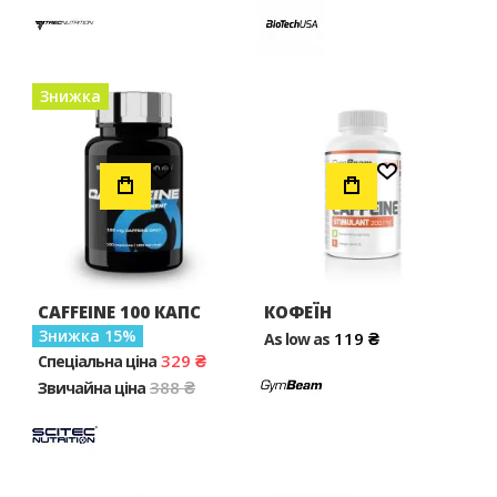
Знижка
Додати до Списку Бажань
Додати до Списку Бажань
CAFFEINE 100 КАПС
КОФЕЇН
Знижка
15
119 ₴
As low as
329 ₴
Спеціальна ціна
388 ₴
Звичайна ціна