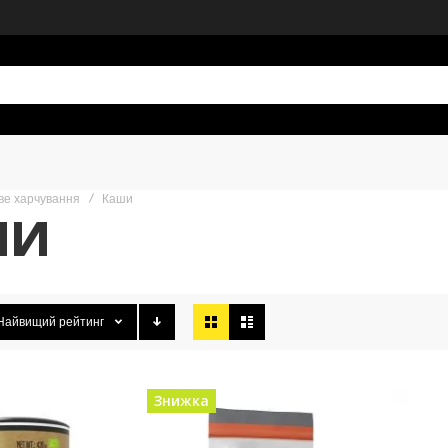
ве харчування
Каши
ШИ
Відобразити
Найвищий рейтинг
як
Знижка