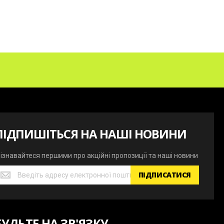
ПІДПИШІТЬСЯ НА НАШІ НОВИНИ
ізнавайтеся першими про акційні пропозиції та наші новини
ізнавайтеся
ПІДПИСАТИСЯ
ершими
ро
кційні
ропозиції
БУДЬТЕ НА ЗВ'ЯЗКУ
а