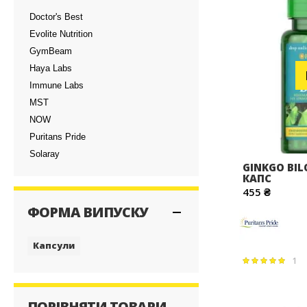
Doctor's Best
Evolite Nutrition
GymBeam
Haya Labs
Immune Labs
MST
NOW
Puritans Pride
Solaray
GINKGO BIL
КАПС
455 ₴
ФОРМА ВИПУСКУ
Капсули
1
Рейтинг:
100%
ПОРІВНЯТИ ТОВАРИ