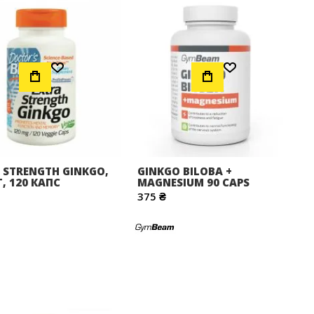
Додати до Списку Бажань
Додати до Списку Бажань
 STRENGTH GINKGO,
GINKGO BILOBA +
Г, 120 КАПС
MAGNESIUM 90 CAPS
375 ₴