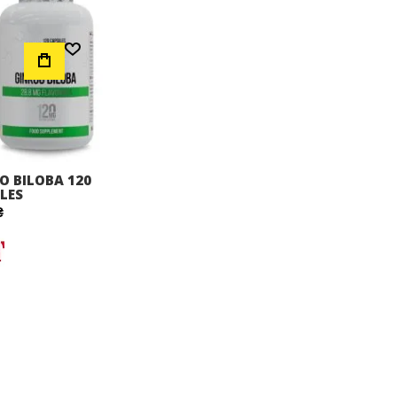
Додати до Списку Бажань
O BILOBA 120
LES
₴