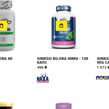
Додати до Списку Бажань
Додати до Списку Бажань
OBA 60
GINKGO BILOBA 60MG - 120
GINKG
КАПС
VEG C
496 ₴
1 072 