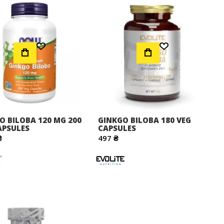
Додати до Списку Бажань
Додати до Списку Бажань
O BILOBA 120 MG 200
GINKGO BILOBA 180 VEG
APSULES
CAPSULES
₴
497 ₴