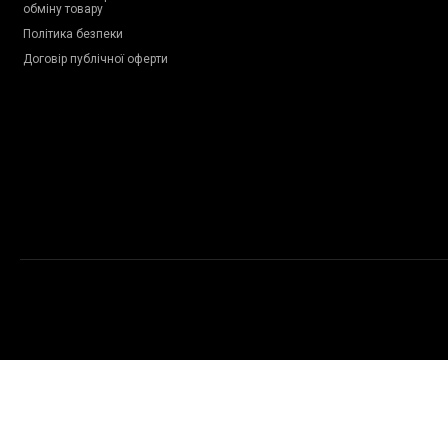
обміну товару
Політика безпеки
Договір публічної оферти
Copyright © 2009-2026 Proteinchik.ua. Всі права застережено.