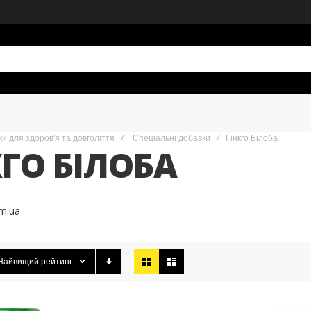
и для здоров'я та довголіття
Спеціальні добавки
Гінкго Білоба
КГО БІЛОБА
om.ua
Відобразити
Найвищий рейтинг
як