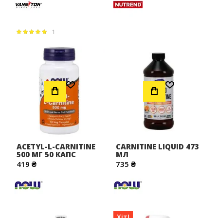
1
Рейтинг:
100%
Додати до Списку Бажань
Додати до Списку Бажань
ACETYL-L-CARNITINE
CARNITINE LIQUID 473
500 МГ 50 КАПС
МЛ
419 ₴
735 ₴
Хіт!