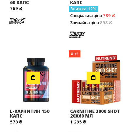
60 КАПС
КАПС
769 ₴
Знижка
12
789 ₴
Спеціальна ціна
898 ₴
Звичайна ціна
Хіт!
Додати до Списку Бажань
Додати до Списку Бажань
L-КАРНИТИН 150
CARNITINE 3000 SHOT
КАПС
20X60 МЛ
578 ₴
1 295 ₴