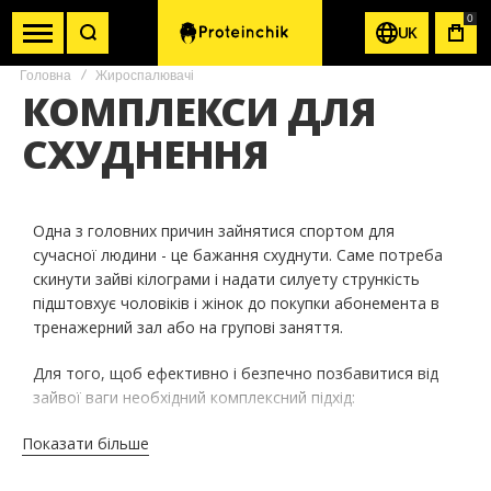
0
UK
КОШ
Головна
Жироспалювачі
КОМПЛЕКСИ ДЛЯ
СХУДНЕННЯ
Одна з головних причин зайнятися спортом для
сучасної людини - це бажання схуднути. Саме потреба
скинути зайві кілограми і надати силуету стрункість
підштовхує чоловіків і жінок до покупки абонемента в
тренажерний зал або на групові заняття.
Для того, щоб ефективно і безпечно позбавитися від
зайвої ваги необхідний комплексний підхід:
Показати більше
- грамотно сплановані заняття спортом (самостійно
або з тренером);