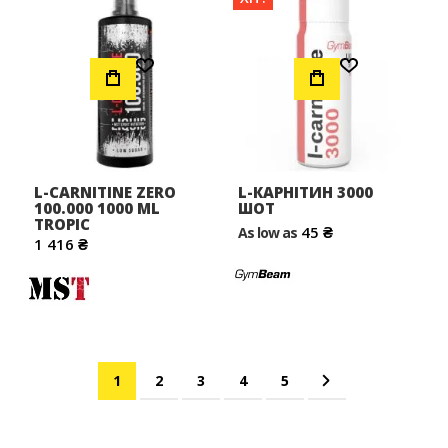
Додати до Списку Бажань
Додати до Списку Бажань
L-CARNITINE ZERO
L-КАРНІТИН 3000
100.000 1000 ML
ШОТ
TROPIC
45 ₴
As low as
1 416 ₴
Сторінка
You're currently reading page
Сторінка
Сторінка
Сторінка
Сторінка
Сторінка
Наступне
1
2
3
4
5