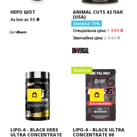
НЕРО ШОТ
ANIMAL CUTS 42 ПАК
(USA)
55 ₴
As low as
Знижка
15
1 999 ₴
Спеціальна ціна
2 343 ₴
Звичайна ціна
Знижка
Додати до Списку Бажань
Додати до Списку Бажань
LIPO-6 - BLACK HERS
LIPO-6 - BLACK ULTRA
ULTRA CONCENTRATE
CONCENTRATE 60