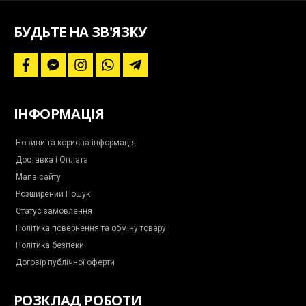
наші
новини
БУДЬТЕ НА ЗВ'ЯЗКУ
f
f
i
w
t
a
a
n
h
e
c
c
s
a
l
e
e
t
t
e
b
b
a
s
g
ІНФОРМАЦІЯ
o
o
g
a
r
o
o
r
p
a
k
k
a
p
m
-
m
-
Новини та корисна інформація
m
p
Доставка і Оплата
e
l
s
a
Мапа сайту
s
n
e
e
Розширений Пошук
n
g
Статус замовлення
e
r
Політика повернення та обміну товару
Політика безпеки
Договір публічної оферти
РОЗКЛАД РОБОТИ