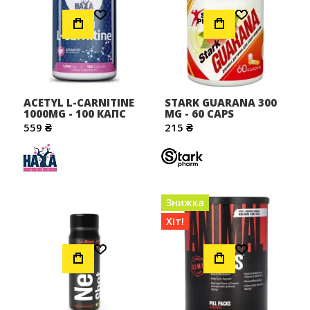
Додати до Списку Бажань
Додати до Списку Бажань
важливо для тих, хто має складні або хронічні
захворювання. Пам'ятайте, що застосовуючи будь-які
препарати потрібно дотримуватися рекомендацій
фахівців і інструкції по застосуванню. Проявивши увагу і
повагу до свого тіла, а також дотримуючись всіх основ
ЗСЖ, ви без проблем досягнете поставленої мети!
ACETYL L-CARNITINE
STARK GUARANA 300
1000MG - 100 КАПС
MG - 60 CAPS
559 ₴
215 ₴
Знижка
Хіт!
Додати до Списку Бажань
Додати до Списку Бажань