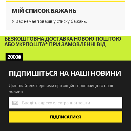
МІЙ СПИСОК БАЖАНЬ
У Вас немає товарів у списку бажань.
БЕЗКОШТОВНА ДОСТАВКА НОВОЮ ПОШТОЮ
АБО УКРПОШТА* ПРИ ЗАМОВЛЕННІ ВІД
2000₴
ПІДПИШІТЬСЯ НА НАШІ НОВИНИ
Дізнавайтеся першими про акційні пропозиції та наші
новини
Дізнавайтеся
першими
про
ПІДПИСАТИСЯ
акційні
пропозиції
та