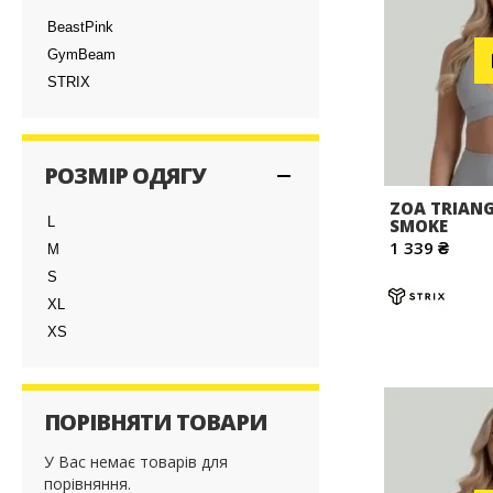
BeastPink
GymBeam
STRIX
РОЗМІР ОДЯГУ
ZOA TRIANG
L
SMOKE
1 339 ₴
M
S
XL
XS
ПОРІВНЯТИ ТОВАРИ
У Вас немає товарів для
порівняння.