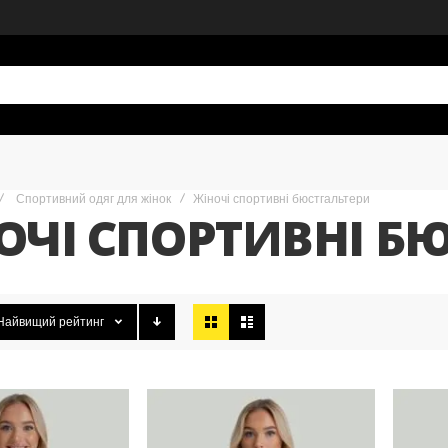
Спортивний одяг для жінок
Жіночі спортивні бюстгальтери
ОЧІ СПОРТИВНІ Б
Відобразити
Найвищий рейтинг
як