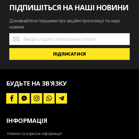
ПІДПИШІТЬСЯ НА НАШІ НОВИНИ
Дізнавайтеся першими про акційні пропозиції та наші
новини
Дізнавайтеся
першими
про
ПІДПИСАТИСЯ
акційні
пропозиції
та
наші
новини
БУДЬТЕ НА ЗВ'ЯЗКУ
f
f
i
w
t
a
a
n
h
e
c
c
s
a
l
e
e
t
t
e
b
b
a
s
g
ІНФОРМАЦІЯ
o
o
g
a
r
o
o
r
p
a
k
k
a
p
m
-
m
-
Новини та корисна інформація