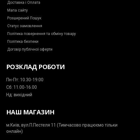
m
p
Доставка і Оплата
e
l
s
a
Мапа сайту
s
n
e
e
Розширений Пошук
n
g
Статус замовлення
e
r
Політика повернення та обміну товару
Політика безпеки
Договір публічної оферти
РОЗКЛАД РОБОТИ
Пн-Пт: 10.30-19.00
Сб: 11.00-16.00
Нд: вихідний
НАШ МАГАЗИН
м.Київ, вул.П.Пестеля 11 (Тимчасово працюємо тільки
онлайн)