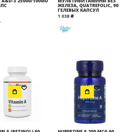
 A&D-3 25000/1000IU
МУЛЬТИВИТАМИНЫ БЕЗ
АПС
ЖЕЛЕЗА, QUATREFOLIC, 90
ГЕЛЕВЫХ КАПСУЛ
1 038 ₴
Додати до Списку Бажань
Додати до Списку Бажань
IN A (RETINOL) 60
HUPERZINE A 200 MCG 60