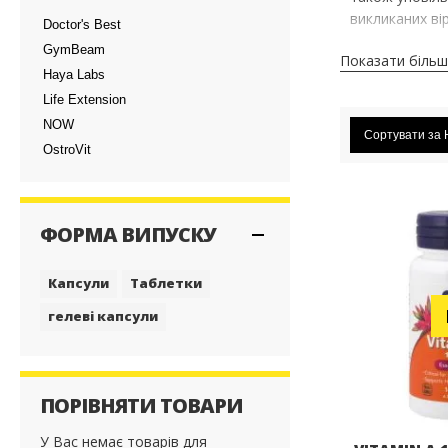
викликаних вір
Doctor's Best
GymBeam
Показати біль
Люди з вірусн
Haya Labs
побудувати за
Life Extension
належним конт
NOW
вітаміном А ф
Сортувати за
OstroVit
Вважається, щ
корисний при 
місцеве застос
ФОРМА ВИПУСКУ
цьому захворю
Похідні вітам
Капсули
Таблетки
шкіру від соня
гелеві капсули
поліпшенні ні
Крім того, віт
зміцнює репро
ПОРІВНЯТИ ТОВАРИ
У Вас немає товарів для