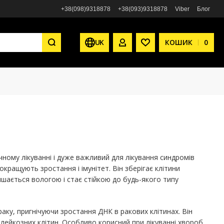
+38(098)9318878
+38(093)9318878
Viber
Блог
UK
КОШИК
0
МІЙ ОБЛІКОВИЙ ЗАПИС
СПИСОК БАЖАНЬ
ому лікуванні і дуже важливий для лікування синдромів
кращують зростання і імунітет. Він зберігає клітини
ишається вологою і стає стійкою до будь-якого типу
раку, пригнічуючи зростання ДНК в ракових клітинах. Він
 лейкозних клітин. Особливо корисний при лікуванні хвороб,