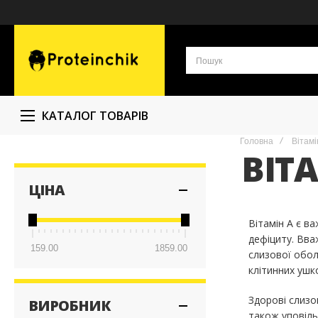
КАТАЛОГ ТОВАРІВ
Головна
Вітамі
ВІТ
ЦІНА
Вітамін А є в
дефіциту. Вва
159.00
1859.00
слизової обол
клітинних ушк
Здорові слизов
ВИРОБНИК
також уповіль