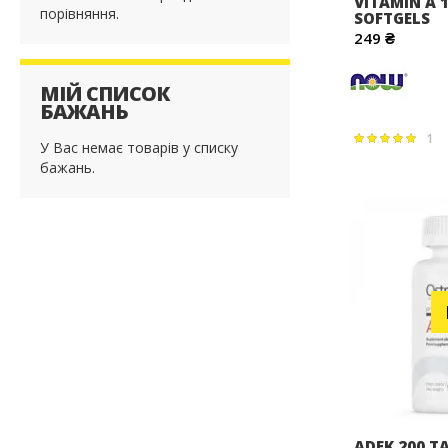
VITAMIN A 1
порівняння.
SOFTGELS
249 ₴
МІЙ СПИСОК
БАЖАНЬ
1
Рейтинг:
У Вас немає товарів у списку
100%
бажань.
ADEK 200 T