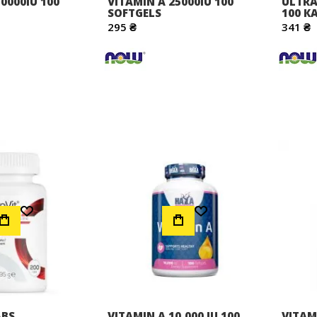
0000IU 100
VITAMIN A 25000IU 100
ULTRA
SOFTGELS
100 К
295 ₴
341 ₴
Додати до Списку Бажань
Додати до Списку Бажань
ABS
VITAMIN A 10,000 IU 100
VITAM