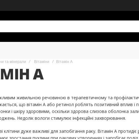
ни та мінерали
Вітаміни
Вітамін А
АМІН А
ажливим живильною речовиною в терапевтичному та профілактичн
жається, що вітамін А або ретинол роблять позитивний вплив і по
онки і шкіру здоровими, оскільки здорова слизова оболонка зал
оджень. Недолік вологи стимулює інфекційні захворювання.
і клітини дуже важливі для запобігання раку. Вітамін А протидіє 
нює зростання пухлини при ракових утвореннях і запобігає поділ