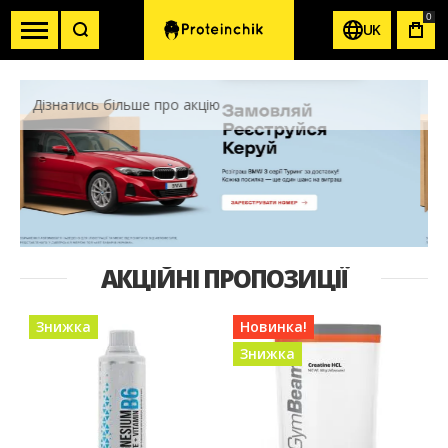
0
UK
КОШ
Skip
тись більше про акцію
Дізнатись б
carousel
АКЦІЙНІ ПРОПОЗИЦІЇ
Знижка
Новинка!
Знижка