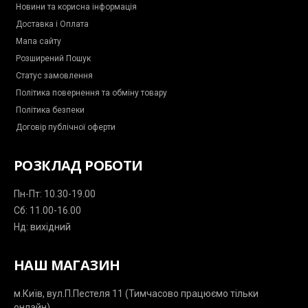
-
m
-
Новини та корисна інформація
m
p
що підвищують витривалість та прискорюють ріст
Доставка і Оплата
e
l
s
a
м'язової маси:
Мапа сайту
s
n
e
e
Розширений Пошук
n
протеїн;
g
Статус замовлення
гейнери;
e
бустери;
r
Політика повернення та обміну товару
ВСАА;
Політика безпеки
білково-вуглеводні суміші;
Договір публічної оферти
амінокислоти тощо;
РОЗКЛАД РОБОТИ
для зменшення жирового прошарку:
Пн-Пт: 10.30-19.00
спеціальні жироспалювачі;
Сб: 11.00-16.00
картинин та ін.
Нд: вихідний
Також до спортивного харчування (Київ) відносяться
НАШ МАГАЗИН
антиоксиданти, вітамінно-мінеральні комплекси, що
підвищують імунітет, жирні кислоти. Деякі не наважуються
м.Київ, вул.П.Пестеля 11 (Тимчасово працюємо тільки
купити спортпіт, помилково вважаючи, що вся така
онлайн)