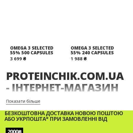
OMEGA 3 SELECTED
OMEGA 3 SELECTED
55% 500 CAPSULES
55% 240 CAPSULES
3 699 ₴
1 988 ₴
PROTEINCHIK.COM.UA
- ІНТЕРНЕТ-МАГАЗИН
СПОРТИВНОГО
Показати більше
ХАРЧУВАННЯ
БЕЗКОШТОВНА ДОСТАВКА НОВОЮ ПОШТОЮ
АБО УКРПОШТА* ПРИ ЗАМОВЛЕННІ ВІД
Ви тільки почали займатися спортом, і вам складно
2000₴
розібратися у величезному асортименті товарів?