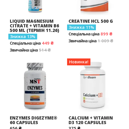
LIQUID MAGNESIUM
CREATINE HCL 500 G
CITRATE + VITAMIN B6
Знижка
11
500 ML (ТЕРМІН 11.26)
899 ₴
Спеціальна ціна
Знижка
13
1 009 ₴
Звичайна ціна
449 ₴
Спеціальна ціна
514 ₴
Звичайна ціна
Новинка!
ENZYMES DIGEZYME®
CALCIUM + VITAMIN
60 CAPSULES
D3 120 CAPSULES
656 ₴
375 ₴