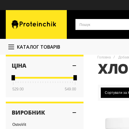
КАТАЛОГ ТОВАРІВ
Головна
Добавк
ХЛО
ЦІНА
529.00
549.00
Сортувати за
ВИРОБНИК
OstroVit