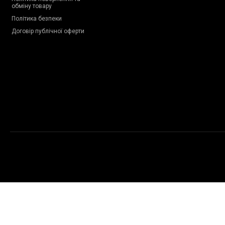
обміну товару
Політика безпеки
Договір публічної оферти
Copyright © 2009-2026 Proteinchik.ua. Всі права застережено.