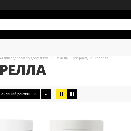
и для здоров'я та довголіття
Зелень і Суперфуд
Хлорела
РЕЛЛА
Відобразити
Найвищий рейтинг
як