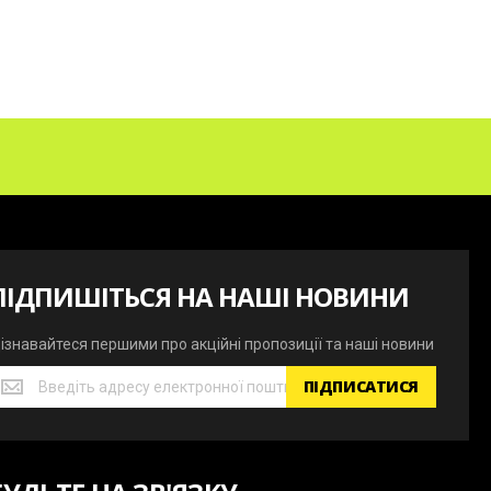
ПІДПИШІТЬСЯ НА НАШІ НОВИНИ
ізнавайтеся першими про акційні пропозиції та наші новини
ізнавайтеся
ПІДПИСАТИСЯ
ершими
ро
кційні
ропозиції
а