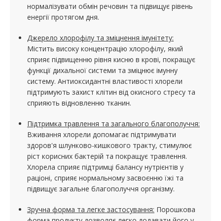
нормалізувати обмін речовин та підвищує рівень
енергії протягом дня.
Джерело хлорофілу та зміцнення імунітету:
Містить високу концентрацію хлорофілу, який
сприяє підвищенню рівня кисню в крові, покращує
функції дихальної системи та зміцнює імунну
систему. Антиоксидантні властивості хлорели
підтримують захист клітин від окисного стресу та
сприяють відновленню тканин.
Підтримка травлення та загального благополуччя:
Вживання хлорели допомагає підтримувати
здоров'я шлунково-кишкового тракту, стимулює
ріст корисних бактерій та покращує травлення.
Хлорела сприяє підтримці балансу нутрієнтів у
раціоні, сприяє нормальному засвоєнню їжі та
підвищує загальне благополуччя організму.
Зручна форма та легке застосування:
Порошкова
форма продукту дозволяє легко додавати його у