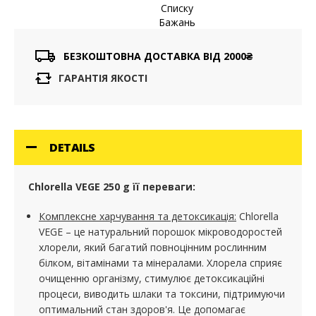
соків, йогуртів або інших страв, дозволяючи
Списку
урізноманітнити раціон та збагатити його життєво
Бажань
важливими елементами.
БЕЗКОШТОВНА ДОСТАВКА ВІД 2000₴
ГАРАНТІЯ ЯКОСТІ
DETAILS
Chlorella VEGE 250 g її переваги:
Комплексне харчування та детоксикація:
Chlorella
VEGE – це натуральний порошок мікроводоростей
хлорели, який багатий повноцінним рослинним
білком, вітамінами та мінералами. Хлорела сприяє
очищенню організму, стимулює детоксикаційні
процеси, виводить шлаки та токсини, підтримуючи
оптимальний стан здоров'я. Це допомагає