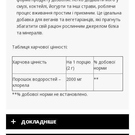
смузі, коктейлі, йогурти та інші страви, роблячи
процес вживання простим і приємним. Це ідеальна
добавка для веганів та вегетаріанців, які прагнуть
збагатити свій раціон рослинним джерелом білка
та мінералів.
Таблиця харчової цінності:
Харчова цінність
На 1 порцію
% добової
(2 г)
норми
Порошок водоростей –
2000 мг
**
хлорела
**% добової норми не встановлено.
ДОКЛАДНІШЕ