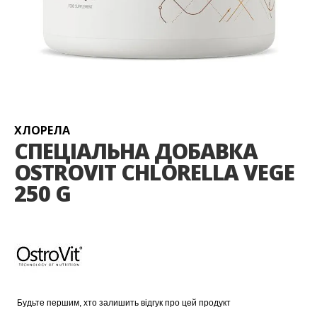
Перейти
до
початку
галереї
ХЛОРЕЛА
зображень
СПЕЦІАЛЬНА ДОБАВКА
OSTROVIT CHLORELLA VEGE
250 G
Будьте першим, хто залишить відгук про цей продукт