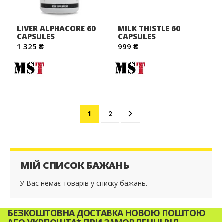
LIVER ALPHAСORE 60
MILK THISTLE 60
CAPSULES
CAPSULES
1 325 ₴
999 ₴
Сторінка
You're currently reading page
Сторінка
Сторінка
Наступне
1
2
МІЙ СПИСОК БАЖАНЬ
У Вас немає товарів у списку бажань.
БЕЗКОШТОВНА ДОСТАВКА НОВОЮ ПОШТОЮ