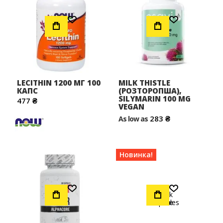
Додати до Списку Бажань
Додати до Списку Бажань
LECITHIN 1200 МГ 100
MILK THISTLE
КАПС
(РОЗТОРОПША),
SILYMARIN 100 MG
477 ₴
VEGAN
283 ₴
As low as
Новинка!
Додати до Списку Бажань
Додати до Списку Бажань