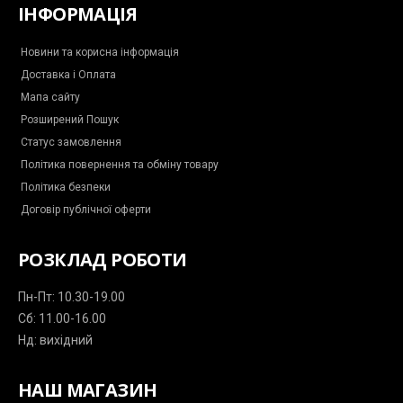
b
b
a
s
g
ІНФОРМАЦІЯ
o
o
g
a
r
o
o
r
p
a
k
k
a
p
m
-
m
-
Новини та корисна інформація
m
p
Доставка і Оплата
e
l
s
a
Мапа сайту
s
n
e
e
Розширений Пошук
n
g
Статус замовлення
e
r
Політика повернення та обміну товару
Політика безпеки
Договір публічної оферти
РОЗКЛАД РОБОТИ
Пн-Пт: 10.30-19.00
Сб: 11.00-16.00
Нд: вихідний
НАШ МАГАЗИН