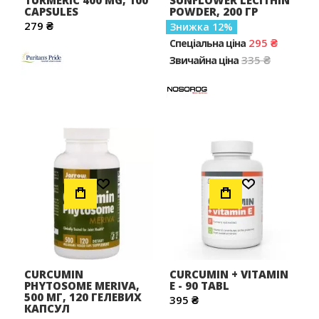
TURMERIC 400 MG, 100
SUNFLOWER LECITHIN
CAPSULES
POWDER, 200 ГР
279 ₴
Знижка
12
295 ₴
Спеціальна ціна
335 ₴
Звичайна ціна
Додати до Списку Бажань
Додати до Списку Бажань
CURCUMIN
CURCUMIN + VITAMIN
PHYTOSOME MERIVA,
E - 90 TABL
500 МГ, 120 ГЕЛЕВИХ
395 ₴
КАПСУЛ