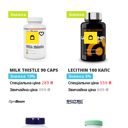
Знижка
Знижка
Додати до Списку Бажань
Додати до Списку Бажань
MILK THISTLE 90 CAPS
LECITHIN 100 КАПС
Знижка
19
Знижка
8
289 ₴
559 ₴
Спеціальна ціна
Спеціальна ціна
359 ₴
605 ₴
Звичайна ціна
Звичайна ціна