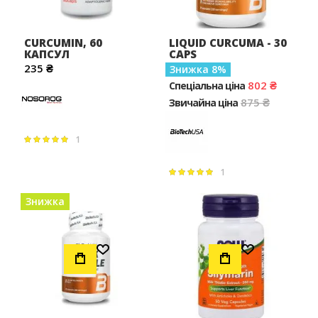
CURCUMIN, 60
LIQUID CURCUMA - 30
КАПСУЛ
CAPS
235 ₴
Знижка
8
802 ₴
Спеціальна ціна
875 ₴
Звичайна ціна
1
Рейтинг:
100%
1
Рейтинг:
100%
Знижка
Додати до Списку Бажань
Додати до Списку Бажань