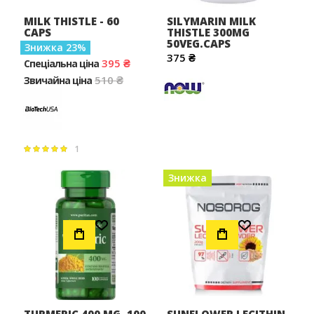
MILK THISTLE - 60
SILYMARIN MILK
CAPS
THISTLE 300MG
50VEG.CAPS
Знижка
23
375 ₴
395 ₴
Спеціальна ціна
510 ₴
Звичайна ціна
1
Рейтинг:
100%
Знижка
Додати до Списку Бажань
Додати до Списку Бажань