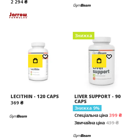
2 294 ₴
Знижка
Додати до Списку Бажань
Додати до Списку Бажань
LECITHIN - 120 CAPS
LIVER SUPPORT - 90
CAPS
369 ₴
Знижка
9
399 ₴
Спеціальна ціна
439 ₴
Звичайна ціна