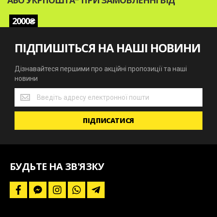
АБО УКРПОШТА* ПРИ ЗАМОВЛЕННІ ВІД
2000₴
ПІДПИШІТЬСЯ НА НАШІ НОВИНИ
Дізнавайтеся першими про акційні пропозиції та наші
новини
Дізнавайтеся
першими
про
ПІДПИСАТИСЯ
акційні
пропозиції
та
наші
новини
БУДЬТЕ НА ЗВ'ЯЗКУ
f
f
i
w
t
a
a
n
h
e
c
c
s
a
l
e
e
t
t
e