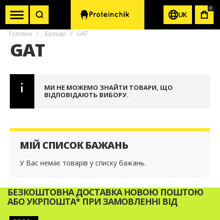
0
UK
КОШ
Головна
Бренди
GAT
GAT
МИ НЕ МОЖЕМО ЗНАЙТИ ТОВАРИ, ЩО
ВІДПОВІДАЮТЬ ВИБОРУ.
МІЙ СПИСОК БАЖАНЬ
У Вас немає товарів у списку бажань.
БЕЗКОШТОВНА ДОСТАВКА НОВОЮ ПОШТОЮ
АБО УКРПОШТА* ПРИ ЗАМОВЛЕННІ ВІД