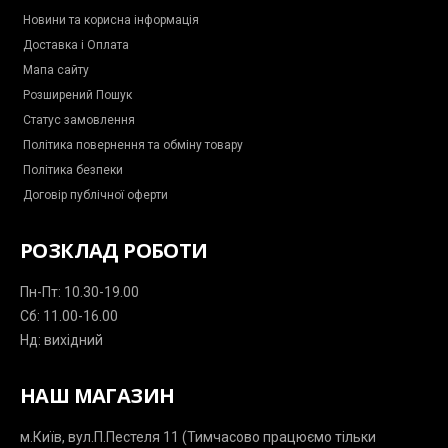
k
k
a
p
m
-
m
-
Новини та корисна інформація
m
p
Доставка і Оплата
e
l
s
a
Мапа сайту
s
n
e
e
Розширений Пошук
n
g
Статус замовлення
e
r
Політика повернення та обміну товару
Політика безпеки
Договір публічної оферти
РОЗКЛАД РОБОТИ
Пн-Пт: 10.30-19.00
Сб: 11.00-16.00
Нд: вихідний
НАШ МАГАЗИН
м.Київ, вул.П.Пестеля 11 (Тимчасово працюємо тільки