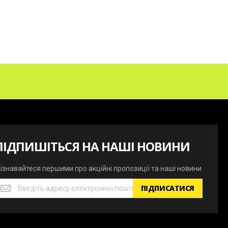
ПІДПИШІТЬСЯ НА НАШІ НОВИНИ
ізнавайтеся першими про акційні пропозиції та наші новини
ізнавайтеся
ПІДПИСАТИСЯ
ершими
ро
кційні
ропозиції