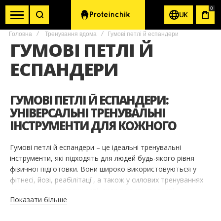
0
UK
КОШ
Головна
Тренування вдома
Гумові петлі й еспандери
ГУМОВІ ПЕТЛІ Й
ЕСПАНДЕРИ
ГУМОВІ ПЕТЛІ Й ЕСПАНДЕРИ:
УНІВЕРСАЛЬНІ ТРЕНУВАЛЬНІ
ІНСТРУМЕНТИ ДЛЯ КОЖНОГО
Гумові петлі й еспандери – це ідеальні тренувальні
інструменти, які підходять для людей будь-якого рівня
фізичної підготовки. Вони широко використовуються у
фітнесі, йозі, реабілітації, а також у силових тренуваннях
для покращення гнучкості, сили та витривалості.
Показати більше
ПЕРЕВАГИ ГУМОВИХ ПЕТЕЛЬ І