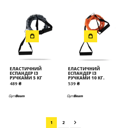
Додати до Списку Бажань
Додати до Списку Бажань
ЕЛАСТИЧНИЙ
ЕЛАСТИЧНИЙ
ЕСПАНДЕР ІЗ
ЕСПАНДЕР ІЗ
РУЧКАМИ 5 КГ
РУЧКАМИ 10 КГ.
489 ₴
539 ₴
Сторінка
You're currently reading page
Сторінка
Сторінка
Наступне
1
2