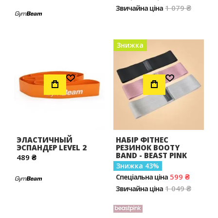
1 079 ₴
Звичайна ціна
Знижка
Додати до Списку Бажань
Додати до Списку Бажань
ЭЛАСТИЧНЫЙ
НАБІР ФІТНЕС
ЭСПАНДЕР LEVEL 2
РЕЗИНОК BOOTY
BAND - BEAST PINK
489 ₴
Знижка
43
599 ₴
Спеціальна ціна
1 049 ₴
Звичайна ціна