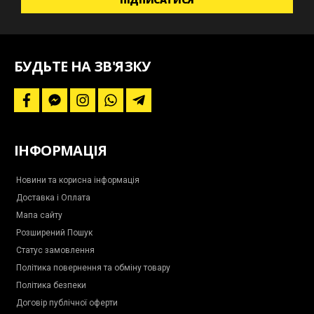
акційні
пропозиції
та
наші
новини
БУДЬТЕ НА ЗВ'ЯЗКУ
f
f
i
w
t
a
a
n
h
e
c
c
s
a
l
e
e
t
t
e
b
b
a
s
g
ІНФОРМАЦІЯ
o
o
g
a
r
o
o
r
p
a
k
k
a
p
m
-
m
-
Новини та корисна інформація
m
p
Доставка і Оплата
e
l
s
a
Мапа сайту
s
n
e
e
Розширений Пошук
n
g
Статус замовлення
e
r
Політика повернення та обміну товару
Політика безпеки
Договір публічної оферти