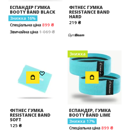
ЕСПАНДЕР ГУМКА
ФІТНЕС ГУМКА
BOOTY BAND BLACK
RESISTANCE BAND
HARD
Знижка
16
219 ₴
899 ₴
Спеціальна ціна
1 069 ₴
Звичайна ціна
Знижка
Додати до Списку Бажань
Додати до Списку Бажань
ФІТНЕС ГУМКА
ЕСПАНДЕР, ГУМКА
RESISTANCE BAND
BOOTY BAND LIME
SOFT
Знижка
17
125 ₴
899 ₴
Спеціальна ціна