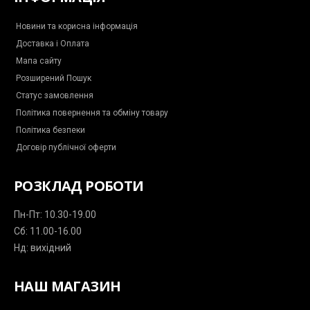
o
o
r
p
a
k
k
a
p
m
-
m
-
Новини та корисна інформація
m
p
Доставка і Оплата
e
l
s
a
Мапа сайту
s
n
e
e
Розширений Пошук
n
g
Статус замовлення
e
r
Політика повернення та обміну товару
Політика безпеки
Договір публічної оферти
РОЗКЛАД РОБОТИ
Пн-Пт: 10.30-19.00
Сб: 11.00-16.00
Нд: вихідний
НАШ МАГАЗИН