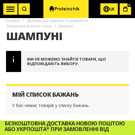
0
UK
КОШ
Головна
Добавки для здоров'я та довголіття
Товари для волосся і нігтів
Шампуні
ШАМПУНІ
МИ НЕ МОЖЕМО ЗНАЙТИ ТОВАРИ, ЩО
ВІДПОВІДАЮТЬ ВИБОРУ.
МІЙ СПИСОК БАЖАНЬ
У Вас немає товарів у списку бажань.
БЕЗКОШТОВНА ДОСТАВКА НОВОЮ ПОШТОЮ
АБО УКРПОШТА* ПРИ ЗАМОВЛЕННІ ВІД