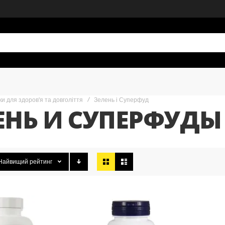
и для здоров'я та довголіття
Зелень і Суперфуд
ЕНЬ И СУПЕРФУДЫ
Відобразити
Найвищий рейтинг
як