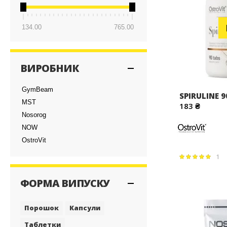
134.00
765.00
ВИРОБНИК
GymBeam
SPIRULINE 9
MST
183 ₴
Nosorog
NOW
OstroVit
1
Рейтинг:
100%
ФОРМА ВИПУСКУ
Порошок
Капсули
Таблетки