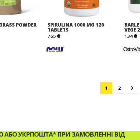
 GRASS POWDER
SPIRULINA 1000 MG 120
BARLE
TABLETS
VEGE 2
765 ₴
134 ₴
Сторінка
You're currentl
Сторінка
Ст
На
1
2
АБО УКРПОШТА* ПРИ ЗАМОВЛЕННІ ВІД