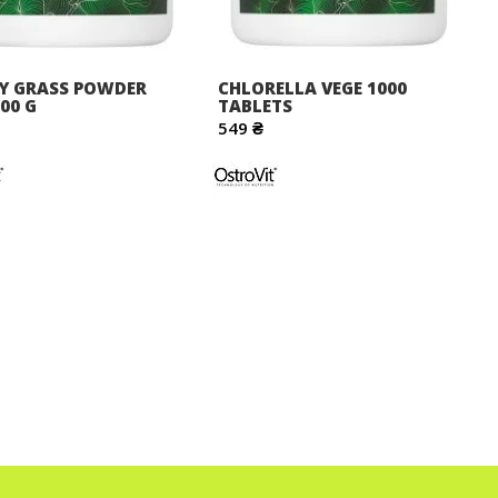
Y GRASS POWDER
CHLORELLA VEGE 1000
00 G
TABLETS
549 ₴
y reading page
орінка
ступне