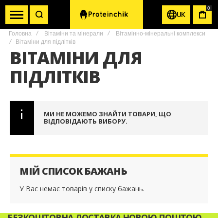
0
UK
КОШ
Головна
Вітаміни та мінерали
Вітамінно-мінеральні комплекси
Вітаміни для підлітків
ВІТАМІНИ ДЛЯ
ПІДЛІТКІВ
МИ НЕ МОЖЕМО ЗНАЙТИ ТОВАРИ, ЩО
ВІДПОВІДАЮТЬ ВИБОРУ.
МІЙ СПИСОК БАЖАНЬ
У Вас немає товарів у списку бажань.
БЕЗКОШТОВНА ДОСТАВКА НОВОЮ ПОШТОЮ