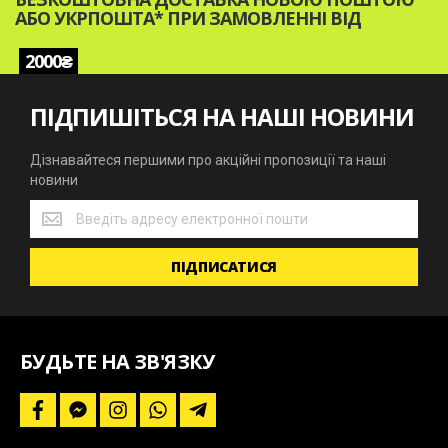
АБО УКРПОШТА* ПРИ ЗАМОВЛЕННІ ВІД
2000₴
ПІДПИШІТЬСЯ НА НАШІ НОВИНИ
Дізнавайтеся першими про акційні пропозиції та наші
новини
Дізнавайтеся
першими
про
ПІДПИСАТИСЯ
акційні
пропозиції
та
наші
новини
БУДЬТЕ НА ЗВ'ЯЗКУ
f
f
i
w
t
a
a
n
h
e
c
c
s
a
l