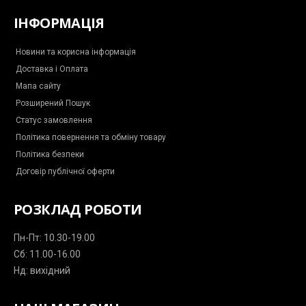
e
e
t
t
e
b
b
a
s
g
ІНФОРМАЦІЯ
o
o
g
a
r
o
o
r
p
a
k
k
a
p
m
-
m
-
Новини та корисна інформація
m
p
Доставка і Оплата
e
l
s
a
Мапа сайту
s
n
e
e
Розширений Пошук
n
g
Статус замовлення
e
r
Політика повернення та обміну товару
Політика безпеки
Договір публічної оферти
РОЗКЛАД РОБОТИ
Пн-Пт: 10.30-19.00
Сб: 11.00-16.00
Нд: вихідний