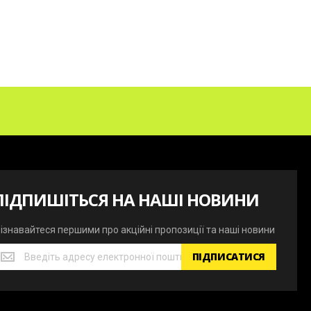
ПІДПИШІТЬСЯ НА НАШІ НОВИНИ
ізнавайтеся першими про акційні пропозиції та наші новини
ізнавайтеся
ПІДПИСАТИСЯ
ершими
ро
кційні
ропозиції