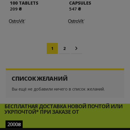
100 TABLETS
CAPSULES
209 ₴
547 ₴
Страница
Вы сейчас читаете страницу
Страница
Страница
Дальше
1
2
СПИСОК ЖЕЛАНИЙ
Вы ещё не добавили ничего в список желаний.
БЕСПЛАТНАЯ ДОСТАВКА НОВОЙ ПОЧТОЙ ИЛИ
УКРПОЧТОЙ* ПРИ ЗАКАЗЕ ОТ
2000₴