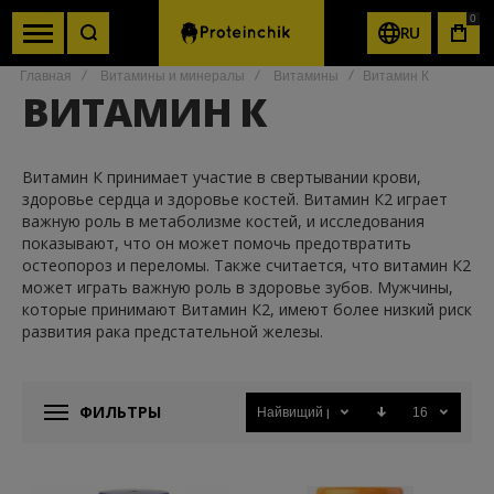
0
RU
КОР
Главная
Витамины и минералы
Витамины
Витамин К
ВИТАМИН К
Витамин К принимает участие в свертывании крови,
здоровье сердца и здоровье костей. Витамин К2 играет
важную роль в метаболизме костей, и исследования
показывают, что он может помочь предотвратить
остеопороз и переломы. Также считается, что витамин К2
может играть важную роль в здоровье зубов. Мужчины,
которые принимают Витамин К2, имеют более низкий риск
развития рака предстательной железы.
ФИЛЬТРЫ
Найвищий рейтинг
16