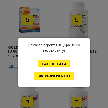
Хочу!
Хочу!
Бажаєте перейти на українську
GOLD VIT D3+K2 2000
VITAMIN D3 + K2 +
версію сайту?
IU 60 CAPSULES
CALCIUM 90 TABLETS
587 ₴
269 ₴
ТАК, ПЕРЕЙТИ
ЗАЛИШИТИСЬ ТУТ
Хочу!
Хочу!