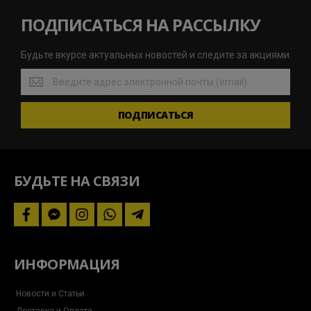
ПОДПИСАТЬСЯ НА РАССЫЛКУ
Будьте вкурсе актуальных новостей и следите за акциями
Будьте
вкурсе
актуальных
ПОДПИСАТЬСЯ
новостей
и
следите
за
акциями
БУДЬТЕ НА СВЯЗИ
facebook
facebook-
instagram
whatsapp
telegram-
messenger
plane
ИНФОРМАЦИЯ
Новости и Статьи