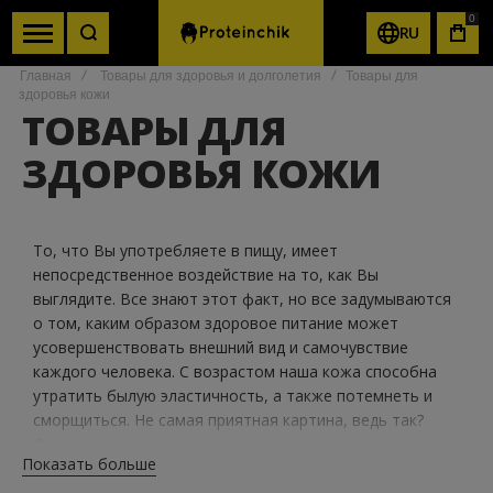
0
RU
КОР
Главная
Товары для здоровья и долголетия
Товары для
здоровья кожи
ТОВАРЫ ДЛЯ
ЗДОРОВЬЯ КОЖИ
То, что Вы употребляете в пищу, имеет
непосредственное воздействие на то, как Вы
выглядите. Все знают этот факт, но все задумываются
о том, каким образом здоровое питание может
усовершенствовать внешний вид и самочувствие
каждого человека. С возрастом наша кожа способна
утратить былую эластичность, а также потемнеть и
сморщиться. Не самая приятная картина, ведь так?
Однако спортивное питание во многом может помочь
Показать больше
как молодым людям предотвратить раннее старение
кожи, так старшему поколению приобрести живой цвет