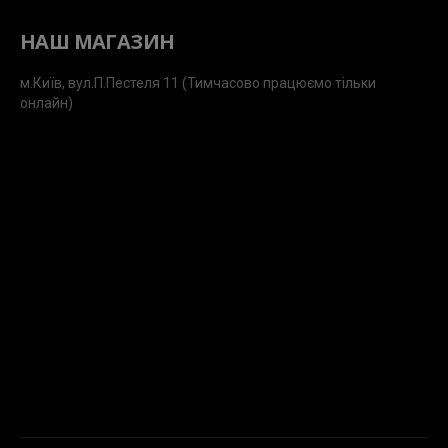
НАШ МАГАЗИН
м.Київ, вул.П.Пестеля 11 (Тимчасово працюємо тільки
онлайн)