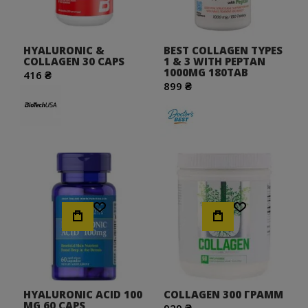
HYALURONIC &
BEST COLLAGEN TYPES
COLLAGEN 30 CAPS
1 & 3 WITH PEPTAN
1000MG 180TAB
416 ₴
899 ₴
Хочу!
Хочу!
HYALURONIC ACID 100
COLLAGEN 300 ГРАММ
MG 60 CAPS