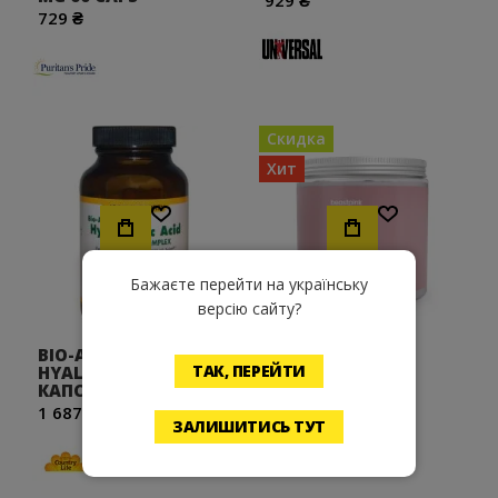
929 ₴
729 ₴
Скидка
Хит
Хочу!
Хочу!
Бажаєте перейти на українську
версію сайту?
BIO-AKTIVE
COLLA PINK
ТАК, ПЕРЕЙТИ
HYALURONIC ACID 90
659 ₴
Цена от
КАПС
1 687 ₴
ЗАЛИШИТИСЬ ТУТ