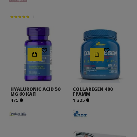
1
Параметр оценки:
100%
Хочу!
Хочу!
HYALURONIC ACID 50
COLLAREGEN 400
MG 60 КАП
ГРАММ
475 ₴
1 325 ₴