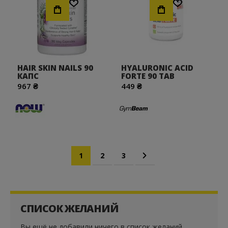
HAIR SKIN NAILS 90
HYALURONIC ACID
КАПС
FORTE 90 TAB
967 ₴
449 ₴
Страница
Вы сейчас читаете страницу
Страница
Страница
Страница
Дальше
1
2
3
СПИСОК ЖЕЛАНИЙ
Вы ещё не добавили ничего в список желаний.