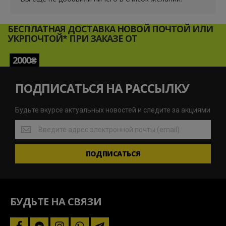
БЕСПЛАТНАЯ ДОСТАВКА НОВОЙ ПОЧТОЙ ИЛИ
УКРПОЧТОЙ* ПРИ ЗАКАЗЕ ОТ
2000₴
ПОДПИСАТЬСЯ НА РАССЫЛКУ
Будьте вкурсе актуальных новостей и следите за акциями
Будьте
вкурсе
актуальных
ПОДПИСАТЬСЯ
новостей
и
следите
за
акциями
БУДЬТЕ НА СВЯЗИ