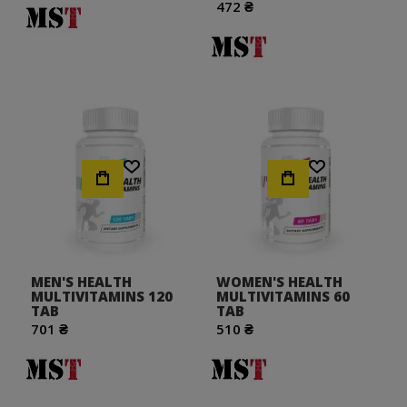
спортсменов и всех любителей фитнеса во всем мире.
472 ₴
Если вы хотите нарастить мышцы, улучшить спортивные
результаты или укрепить здоровье и физическую форму в
целом, у бренда MST найдется продукт, который поможет
вам достичь ваших целей.
Интернет-магазин "Протеинчик" предлагает купить
лучшее спортивного питание от MST по лучшей цене в
Киеве и с оперативной доставкой по всей Украине.
Хочу!
Хочу!
MEN'S HEALTH
WOMEN'S HEALTH
MULTIVITAMINS 120
MULTIVITAMINS 60
TAB
TAB
701 ₴
510 ₴