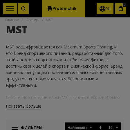
0
RU
КОР
Главная
Бренды
MST
MST
MST расшифровывается как Maximum Sports Training, и
это бренд спортивного питания, разработанный для того,
чтобы помочь спортсменам и любителям фитнеса
достичь своих целей в спорте и физической форме. Бренд
завоевал репутацию производителя высококачественных
продуктов, которые являются безопасными и
эффективными.
Спортивное питание марки MST (купить в Украине) было
основано командой экспертов в области спортивного
Показать больше
питания, которые страстно желали помочь людям
достичь своих фитнес-целей. Основное внимание бренд
уделяет созданию продуктов, которые имеют научную
ФИЛЬТРЫ
Найвищий рейтинг
16
формулу и подкреплены исследованиями, чтобы помочь