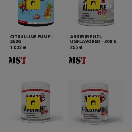
CITRULLINE PUMP -
ARGININE HCL
262G
UNFLAVORED - 300 G
1 023 ₴
855 ₴
Хочу!
Хочу!