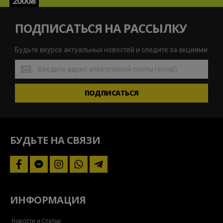
2000₴
ПОДПИСАТЬСЯ НА РАССЫЛКУ
Будьте вкурсе актуальных новостей и следите за акциями
Будьте
вкурсе
актуальных
ПОДПИСАТЬСЯ
новостей
и
следите
за
акциями
БУДЬТЕ НА СВЯЗИ
facebook
facebook-
instagram
whatsapp
telegram-
messenger
plane
ИНФОРМАЦИЯ
Новости и Статьи