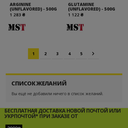
ARGININE
GLUTAMINE
(UNFLAVORED) - 500G
(UNFLAVORED) - 500G
1 283 ₴
1 122 ₴
Страница
Вы сейчас читаете страницу
Страница
Страница
Страница
Страница
Страница
Дальше
1
2
3
4
5
СПИСОК ЖЕЛАНИЙ
Вы ещё не добавили ничего в список желаний.
БЕСПЛАТНАЯ ДОСТАВКА НОВОЙ ПОЧТОЙ ИЛИ
УКРПОЧТОЙ* ПРИ ЗАКАЗЕ ОТ