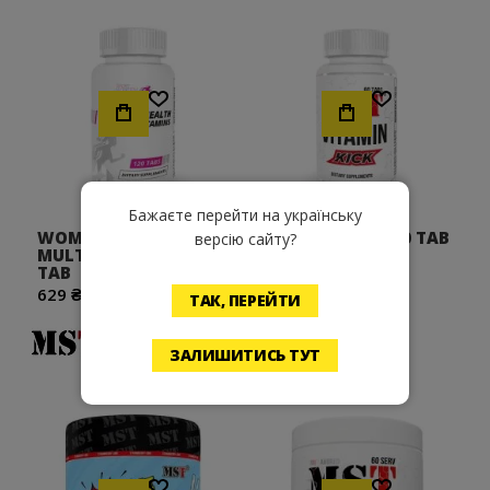
Хочу!
Хочу!
Бажаєте перейти на українську
WOMEN'S HEALTH
VITAMIN KICK - 60 TAB
версію сайту?
MULTIVITAMINS 120
962 ₴
TAB
629 ₴
ТАК, ПЕРЕЙТИ
ЗАЛИШИТИСЬ ТУТ
Хочу!
Хочу!