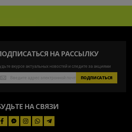
ПОДПИСАТЬСЯ НА РАССЫЛКУ
удьте вкурсе актуальных новостей и следите за акциями
удьте
ПОДПИСАТЬСЯ
курсе
ктуальных
овостей
БУДЬТЕ НА СВЯЗИ
ледите
а
кциями
facebook
facebook-
instagram
whatsapp
telegram-
messenger
plane