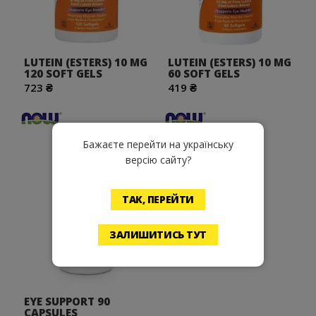
LUTEIN (ESTERS) 10 MG
LUTEIN (ESTERS) 10 MG
120 SOFT GELS
60 SOFT GELS
723 ₴
419 ₴
Бажаєте перейти на українську
версію сайту?
ТАК, ПЕРЕЙТИ
Хочу!
ЗАЛИШИТИСЬ ТУТ
EYE SUPPORT 90
CAPSULES