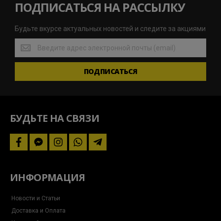
ПОДПИСАТЬСЯ НА РАССЫЛКУ
Будьте вкурсе актуальных новостей и следите за акциями
Будьте
вкурсе
актуальных
ПОДПИСАТЬСЯ
новостей
и
следите
за
акциями
БУДЬТЕ НА СВЯЗИ
facebook
facebook-
instagram
whatsapp
telegram-
messenger
plane
ИНФОРМАЦИЯ
Новости и Статьи
Доставка и Оплата