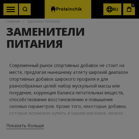
0
RU
КОР
Главная
Здоровое питание
ЗАМЕНИТЕЛИ
ПИТАНИЯ
Современный рынок спортивных добавок не стоит на
месте, предлагая нынешнему атлету широкий диапазон
спортивных добавок широкого профиля и для
разнообразных целей: набор мускульной массы или
похудение, коррекция баланса питательных веществ,
способствование восстановлению и повышение
силовых параметров. Кроме того, некоторые добавки,
которые возможно купить в нашем магазине, можно
применять как полноценные заменители некоторых
Показать больше
блюд. О них и пойдет речь.