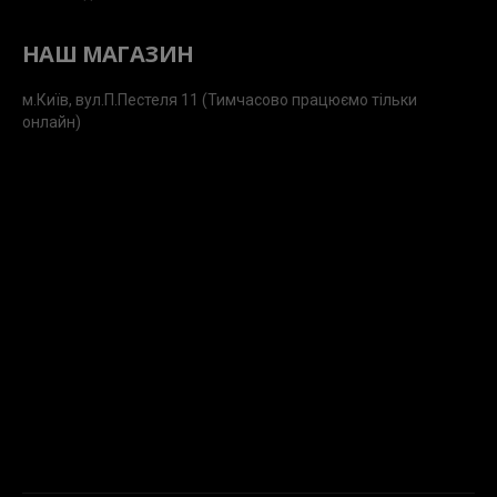
НАШ МАГАЗИН
м.Київ, вул.П.Пестеля 11 (Тимчасово працюємо тільки
онлайн)