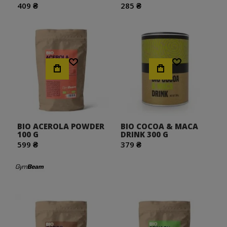
409 ₴
285 ₴
Хочу!
Хочу!
BIO ACEROLA POWDER
BIO COCOA & MACA
100 G
DRINK 300 G
599 ₴
379 ₴