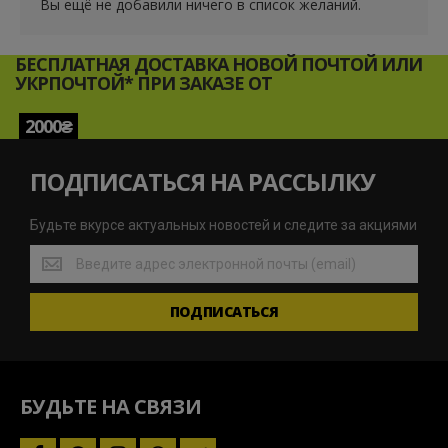
Вы ещё не добавили ничего в список желаний.
БЕСПЛАТНАЯ ДОСТАВКА НОВОЙ ПОЧТОЙ ИЛИ
УКРПОЧТОЙ* ПРИ ЗАКАЗЕ ОТ
2000₴
ПОДПИСАТЬСЯ НА РАССЫЛКУ
Будьте вкурсе актуальных новостей и следите за акциями
Будьте
вкурсе
актуальных
ПОДПИСАТЬСЯ
новостей
и
следите
за
акциями
БУДЬТЕ НА СВЯЗИ