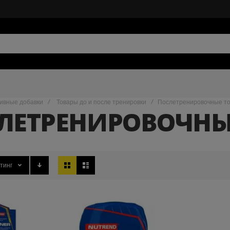
ивные добавки
Товары до и после тренировки
Послетренировочные т
ЛЕТРЕНИРОВОЧНЫ
Вид
тинг