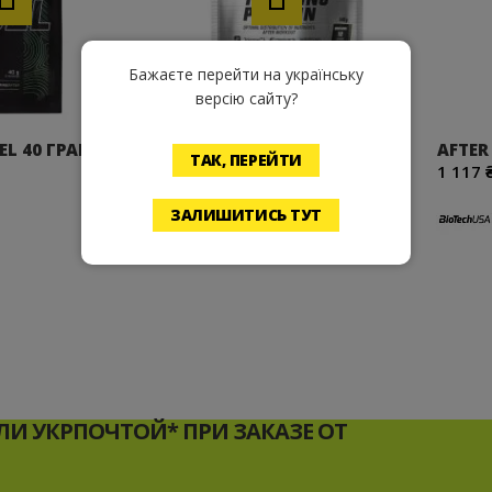
Бажаєте перейти на українську
версію сайту?
EL 40 ГРАММ
AFTER TRAINING PROTEIN
AFTER
ТАК, ПЕРЕЙТИ
540ГРАММ
1 117 
1 397 ₴
ЗАЛИШИТИСЬ ТУТ
И УКРПОЧТОЙ* ПРИ ЗАКАЗЕ ОТ