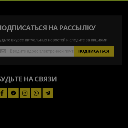
ПОДПИСАТЬСЯ НА РАССЫЛКУ
удьте вкурсе актуальных новостей и следите за акциями
удьте
ПОДПИСАТЬСЯ
курсе
ктуальных
овостей
БУДЬТЕ НА СВЯЗИ
ледите
а
кциями
facebook
facebook-
instagram
whatsapp
telegram-
messenger
plane