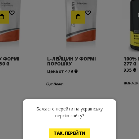
Хочу!
Хочу!
У ФОРМІ
L-ЛЕЙЦИН У ФОРМІ
100% 
50 G
ПОРОШКУ
277 G
935 ₴
479 ₴
Цена от
Бажаєте перейти на українську
версію сайту?
ТАК, ПЕРЕЙТИ