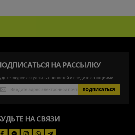
ПОДПИСАТЬСЯ НА РАССЫЛКУ
удьте вкурсе актуальных новостей и следите за акциями
удьте
ПОДПИСАТЬСЯ
курсе
ктуальных
овостей
БУДЬТЕ НА СВЯЗИ
ледите
а
кциями