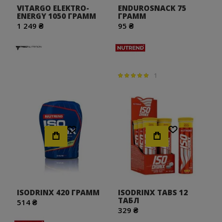
VITARGO ELEKTRO-
ENDUROSNACK 75
ENERGY 1050 ГРАММ
ГРАММ
1 249 ₴
95 ₴
1
Параметр оценки:
100%
Хочу!
Хочу!
ISODRINX 420 ГРАММ
ISODRINX TABS 12
ТАБЛ
514 ₴
329 ₴