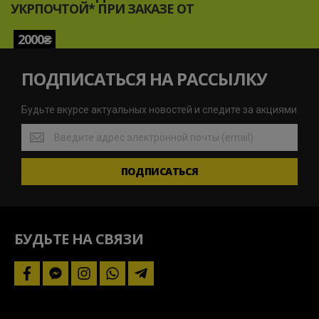
УКРПОЧТОЙ* ПРИ ЗАКАЗЕ ОТ
2000₴
ПОДПИСАТЬСЯ НА РАССЫЛКУ
Будьте вкурсе актуальных новостей и следите за акциями
Будьте
вкурсе
актуальных
ПОДПИСАТЬСЯ
новостей
и
следите
за
акциями
БУДЬТЕ НА СВЯЗИ
facebook
facebook-
instagram
whatsapp
telegram-
messenger
plane