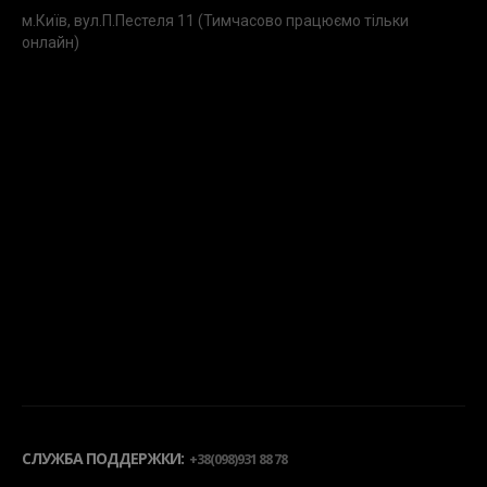
м.Київ, вул.П.Пестеля 11 (Тимчасово працюємо тільки
онлайн)
СЛУЖБА ПОДДЕРЖКИ:
+38(098)931 88 78