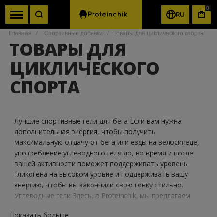
0
RU
КОР
Главная
Спортивные добавки
Товары для циклического спорта
ТОВАРЫ ДЛЯ
ЦИКЛИЧЕСКОГО
СПОРТА
Лучшие спортивные гели для бега Если вам нужна
дополнительная энергия, чтобы получить
максимальную отдачу от бега или езды на велосипеде,
употребление углеводного геля до, во время и после
вашей активности поможет поддерживать уровень
гликогена на высоком уровне и поддерживать вашу
энергию, чтобы вы закончили свою гонку стильно.
Углеводные гели Здесь, в Proteinchik, мы предлагаем
фантастический ассортимент гелевых упаковок для
Показать больше
бегунов вместе с велосипедными гелями по ценам,