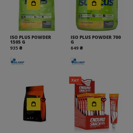
вернетесь, чтобы заказать больше в вашем любимом
вкусе. И, если вы не можете выбрать свой любимый
спортивный гель, почему бы просто не заказать
выбор? Мы предлагаем дополнительные скидки при
оптовых закупках. Чтобы узнать больше, просто
позвоните нам.
ISO PLUS POWDER
ISO PLUS POWDER 700
1505 G
G
935 ₴
649 ₴
Хит
Хочу!
Хочу!