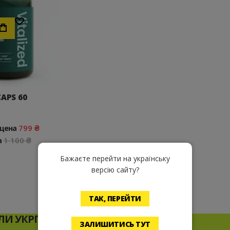
Хочу!
APS 60
799 ₴
 цена
1 100 ₴
а
Бажаєте перейти на українську
версію сайту?
ТАК, ПЕРЕЙТИ
И УКРПОЧТОЙ* ПРИ ЗАКАЗЕ ОТ
ЗАЛИШИТИСЬ ТУТ