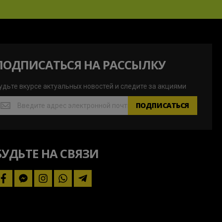
ПОДПИСАТЬСЯ НА РАССЫЛКУ
удьте вкурсе актуальных новостей и следите за акциями
удьте
ПОДПИСАТЬСЯ
курсе
ктуальных
овостей
БУДЬТЕ НА СВЯЗИ
ледите
а
кциями
facebook
facebook-
instagram
whatsapp
telegram-
messenger
plane