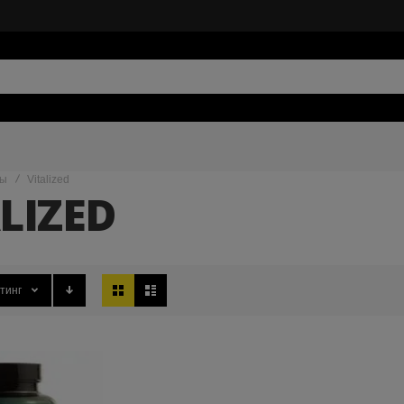
ды
Vitalized
LIZED
Вид
тинг