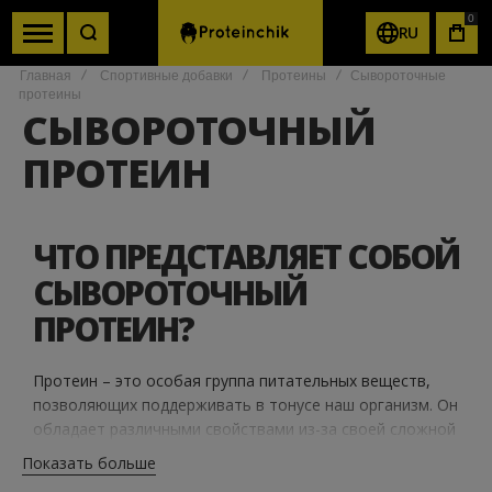
0
RU
КОР
Главная
Спортивные добавки
Протеины
Сывороточные
протеины
СЫВОРОТОЧНЫЙ
ПРОТЕИН
ЧТО ПРЕДСТАВЛЯЕТ СОБОЙ
СЫВОРОТОЧНЫЙ
ПРОТЕИН?
Протеин – это особая группа питательных веществ,
позволяющих поддерживать в тонусе наш организм. Он
обладает различными свойствами из-за своей сложной
высокомолекулярной структуры. В нем почти
Показать больше
полностью отсутствуют углеводы и жиры.