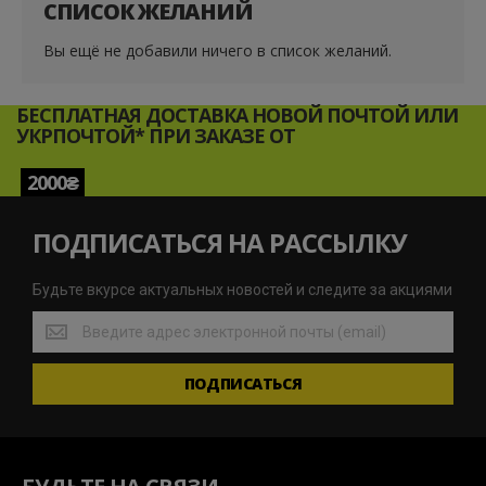
СПИСОК ЖЕЛАНИЙ
Вы ещё не добавили ничего в список желаний.
БЕСПЛАТНАЯ ДОСТАВКА НОВОЙ ПОЧТОЙ ИЛИ
УКРПОЧТОЙ* ПРИ ЗАКАЗЕ ОТ
2000₴
ПОДПИСАТЬСЯ НА РАССЫЛКУ
Будьте вкурсе актуальных новостей и следите за акциями
Будьте
вкурсе
актуальных
ПОДПИСАТЬСЯ
новостей
и
следите
за
акциями