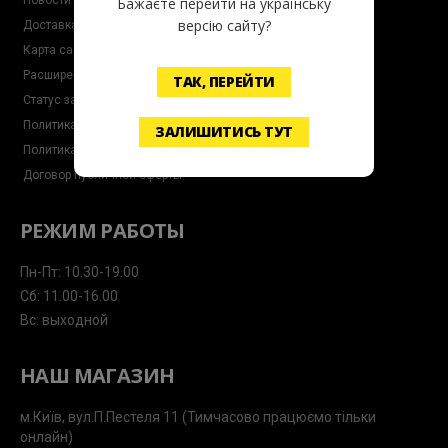
Новости и Статьи
Бажаєте перейти на українську
версію сайту?
Доставка и Оплата
Карта сайта
Расширенный Поиск
ТАК, ПЕРЕЙТИ
Статус заказа
Политика возврата и обмена товара
ЗАЛИШИТИСЬ ТУТ
Политика безопасности
Договор публичной оферты
РЕЖИМ РАБОТЫ
Пн-Пт: 10.30-19.00
Сб: 11.00-16.00
Вс: выходной
НАШ МАГАЗИН
м.Київ, вул.П.Пестеля 11 (Тимчасово працюємо тільки
онлайн)