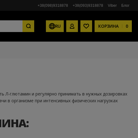
+38(098)9318878
+38(093)9318878
Viber
Блог
RU
КОРЗИНА
0
ЛИЧНЫЙ КАБИНЕТ
СПИСОК ЖЕЛАНИЙ
ть Л-глютамин и регулярно принимать в нужных дозировках
ачи в организме при интенсивных физических нагрузках
ИНА: