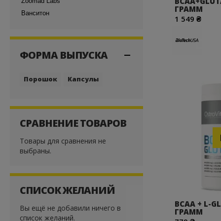
BCAA+GLUT
Zoomad Labs
ГРАММ
Ванситон
1 549 ₴
Профессиональн
сном.
ФОРМА ВЫПУСКА
ГЛЮТ
Порошок
Капсулы
В магазине pro
широкий выбор 
ГЛЮТ
СРАВНЕНИЕ ТОВАРОВ
Товары для сравнения не
Спортивное пит
выбраны.
бытующих в общ
Что такое глю
СПИСОК ЖЕЛАНИЙ
Глютамин – ами
хранится в мыш
BCAA + L-G
Вы ещё не добавили ничего в
ГРАММ
список желаний.
Глютамин норма