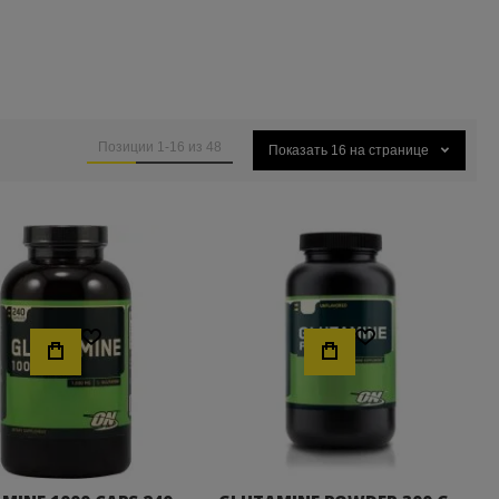
Позиции
1
-
16
из
48
Показать
16
на странице
 2018-2019
Хочу!
Хочу!