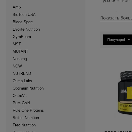
- ускоряет вос
Amix
- способствует
BioTech USA
Показать боль
Blade Sport
- повышает им
Evolite Nutrition
GymBeam
- отвечает за с
Популярні
MST
РЕЙТ
MUTANT
Nosorog
NOW
1. Glutamine 10
NUTREND
2. Glutamine po
Olimp Labs
Optimum Nutrition
3. L-Glutamine 
OstroVit
Pure Gold
4. Glutamine Pow
Rule One Proteins
5. L-GLUTAMINE
Scitec Nutrition
Trec Nutrition
КАК 