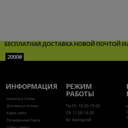
ОСОБ
Каждый челове
организм. Глют
веса тела, акт
БЕСПЛАТНАЯ ДОСТАВКА НОВОЙ ПОЧТОЙ ИЛ
Глютамин цены 
другие важные 
2000₴
Принимать амин
стимулировать 
сном. В день, 
почувствуете, 
ИНФОРМАЦИЯ
РЕЖИМ
РАБОТЫ
Не стоит прини
Новости и Статьи
proteinchik.c
Пн-Пт: 10.30-19.00
Доставка и Оплата
Сб: 11.00-16.00
Карта сайта
Вс: выходной
Расширенный Поиск
Статус заказа