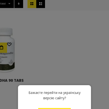
Вид
тинг
Хочу!
HA 90 TABS
Бажаєте перейти на українську
версію сайту?