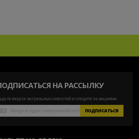
ПОДПИСАТЬСЯ НА РАССЫЛКУ
удьте вкурсе актуальных новостей и следите за акциями
удьте
ПОДПИСАТЬСЯ
курсе
ктуальных
овостей
ледите