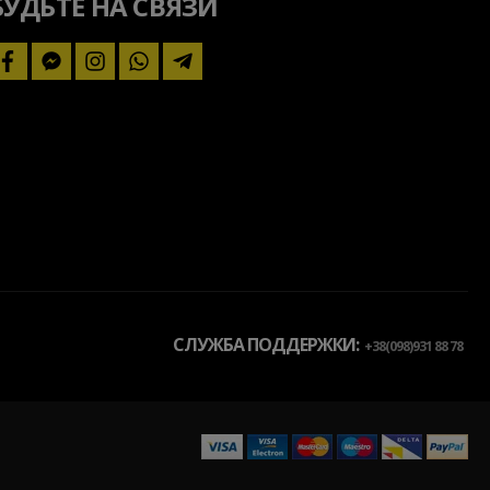
БУДЬТЕ НА СВЯЗИ
а
кциями
facebook
facebook-
instagram
whatsapp
telegram-
messenger
plane
СЛУЖБА ПОДДЕРЖКИ:
+38(098)931 88 78