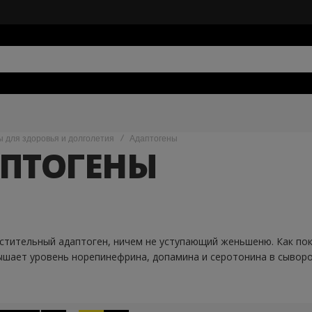
ы для здоровья и долголетия
Адаптогены
ПТОГЕНЫ
стительный адаптоген, ничем не уступающий женьшеню. Как пок
шает уровень норепинефрина, допамина и серотонина в сыворот