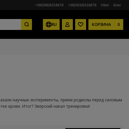
+38(098)9318878
+38(093)9318878
Viber
Блог
RU
КОРЗИНА
0
ЛИЧНЫЙ КАБИНЕТ
СПИСОК ЖЕЛАНИЙ
азали научные эксперименты, прием родиолы перед силовым
ке крови. Итог? Зверский накал тренировки!