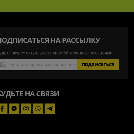
ПОДПИСАТЬСЯ НА РАССЫЛКУ
удьте вкурсе актуальных новостей и следите за акциями
удьте
ПОДПИСАТЬСЯ
курсе
ктуальных
овостей
БУДЬТЕ НА СВЯЗИ
ледите
а
кциями
facebook
facebook-
instagram
whatsapp
telegram-
messenger
plane