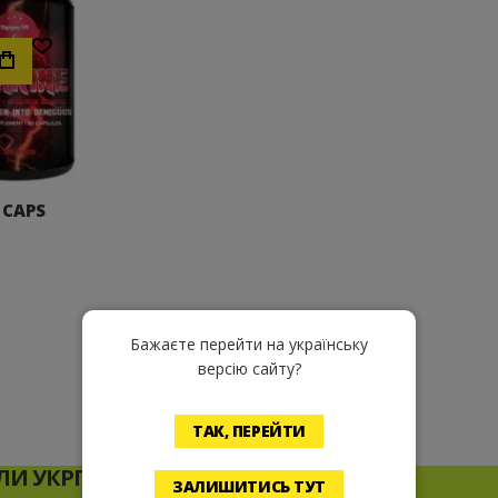
Хочу!
 CAPS
Бажаєте перейти на українську
версію сайту?
ТАК, ПЕРЕЙТИ
И УКРПОЧТОЙ* ПРИ ЗАКАЗЕ ОТ
ЗАЛИШИТИСЬ ТУТ