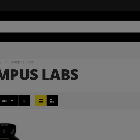
ды
Olympus Labs
MPUS LABS
Вид
тинг