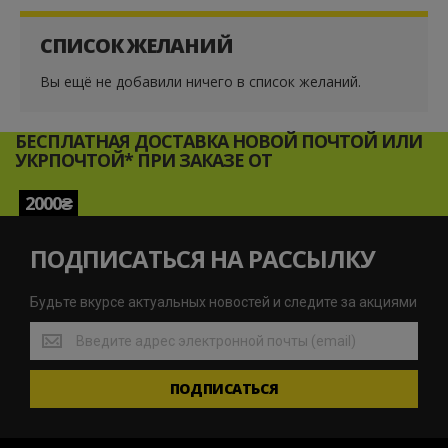
СПИСОК ЖЕЛАНИЙ
Вы ещё не добавили ничего в список желаний.
БЕСПЛАТНАЯ ДОСТАВКА НОВОЙ ПОЧТОЙ ИЛИ
УКРПОЧТОЙ* ПРИ ЗАКАЗЕ ОТ
2000₴
ПОДПИСАТЬСЯ НА РАССЫЛКУ
Будьте вкурсе актуальных новостей и следите за акциями
Будьте
вкурсе
актуальных
ПОДПИСАТЬСЯ
новостей
и
следите