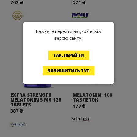
742 ₴
571 ₴
Бажаєте перейти на українську
версію сайту?
Хочу!
Хочу!
ТАК, ПЕРЕЙТИ
ЗАЛИШИТИСЬ ТУТ
EXTRA STRENGTH
MELATONIN, 100
MELATONIN 5 MG 120
ТАБЛЕТОК
TABLETS
179 ₴
387 ₴