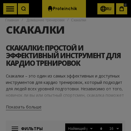
0
RU
КОР
Главная
Домашние тренировки
Скакалки
СКАКАЛКИ
СКАКАЛКИ: ПРОСТОЙ И
ЭФФЕКТИВНЫЙ ИНСТРУМЕНТ ДЛЯ
КАРДИО ТРЕНИРОВОК
Скакалки – это один из самых эффективных и доступных
инструментов для кардио тренировок, который подходит
для людей всех уровней подготовки. Независимо от того,
новичок ли вы или опытный спортсмен, скакалка поможет
вам улучшить выносливость, укрепить сердечно-
Показать больше
сосудистую систему и сжечь калории.
ПРЕИМУЩЕСТВА ТРЕНИРОВОК СО
СКАКАЛКОЙ:
ФИЛЬТРЫ
Найвищий рейтинг
16