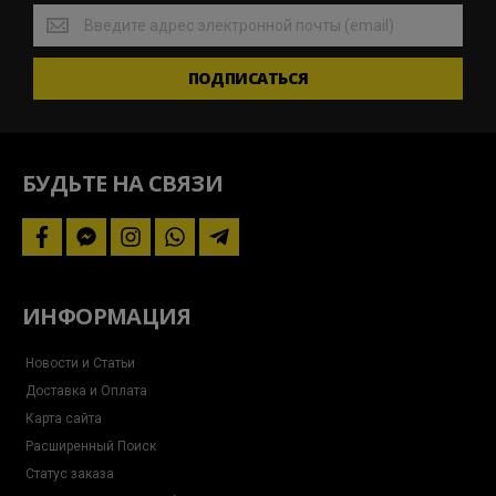
Будьте
вкурсе
актуальных
ПОДПИСАТЬСЯ
новостей
и
следите
за
акциями
БУДЬТЕ НА СВЯЗИ
facebook
facebook-
instagram
whatsapp
telegram-
messenger
plane
ИНФОРМАЦИЯ
Новости и Статьи
Доставка и Оплата
Карта сайта
Расширенный Поиск
Статус заказа