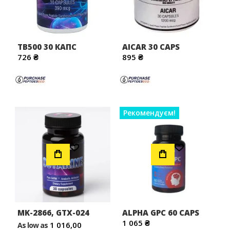
TB500 30 КАПС
AICAR 30 CAPS
726 ₴
895 ₴
Рекомендуєм!
Додати до Списку Бажань
Додати до Списку Бажань
MK-2866, GTX-024
ALPHA GPC 60 CAPS
1 065 ₴
1 016,00
As low as