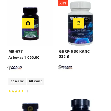
Хіт!
Додати до Списку Бажань
Додати до Списку Бажань
MK-677
GHRP-6 30 КАПС
532 ₴
1 065,00
As low as
30 капс
60 капс
1
Рейтинг:
93%