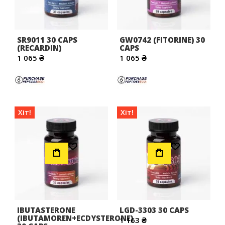
SR9011 30 CAPS
GW0742 (FITORINE) 30
(RECARDIN)
CAPS
1 065 ₴
1 065 ₴
Хіт!
Хіт!
Додати до Списку Бажань
Додати до Списку Бажань
IBUTASTERONE
LGD-3303 30 CAPS
(IBUTAMOREN+ECDYSTERONE)
1 163 ₴