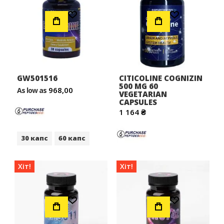
Додати до Списку Бажань
Додати до Списку Бажань
GW501516
CITICOLINE COGNIZIN
500 MG 60
968,00
As low as
VEGETARIAN
CAPSULES
1 164 ₴
30 капс
60 капс
Хіт!
Хіт!
Додати до Списку Бажань
Додати до Списку Бажань