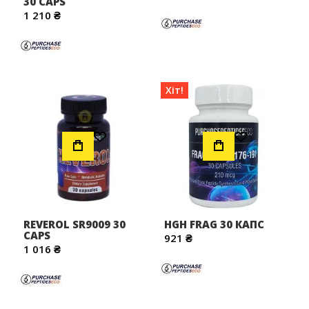
30 CAPS
1 210 ₴
Хіт!
Додати до Списку Бажань
Додати до Списку Бажань
REVEROL SR9009 30
HGH FRAG 30 КАПС
CAPS
921 ₴
1 016 ₴