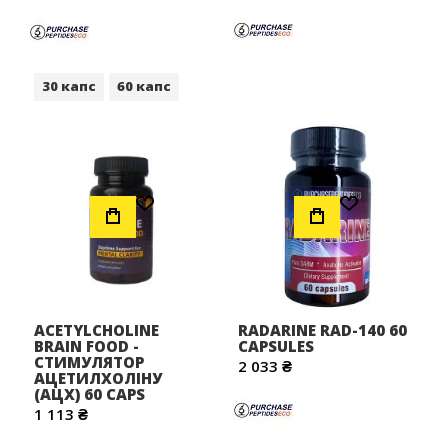
30 капс
60 капс
Додати до Списку Бажань
Додати до Списку Бажань
ACETYLCHOLINE
RADARINE RAD-140 60
BRAIN FOOD -
CAPSULES
СТИМУЛЯТОР
2 033 ₴
АЦЕТИЛХОЛІНУ
(АЦХ) 60 CAPS
1 113 ₴