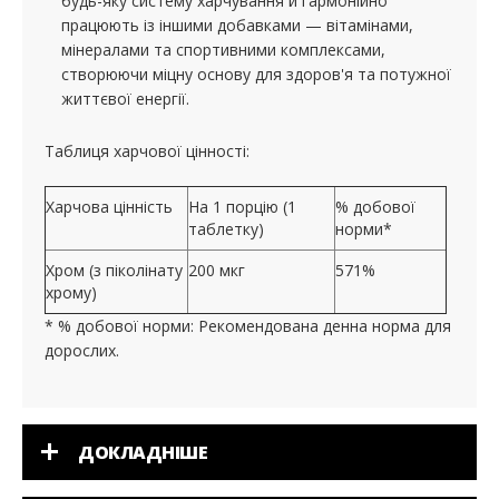
будь-яку систему харчування й гармонійно
працюють із іншими добавками — вітамінами,
мінералами та спортивними комплексами,
створюючи міцну основу для здоров'я та потужної
життєвої енергії.
Таблиця харчової цінності:
Харчова цінність
На 1 порцію (1
% добової
таблетку)
норми*
Хром (з піколінату
200 мкг
571%
хрому)
* % добової норми: Рекомендована денна норма для
дорослих.
ДОКЛАДНІШЕ