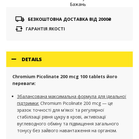
менш важливою частиною формули є кроскармелоза
Бажань
натрію, яка сприяє швидкому розчиненню таблетки та
оперативному вивільненню хрому в шлунку, що
БЕЗКОШТОВНА ДОСТАВКА ВІД 2000₴
пришвидшує процес всмоктування та підсилює ефект.
ГАРАНТІЯ ЯКОСТІ
Chromium Picolinate 200 mcg 100 tablets — це ефективна
підтримка організму в умовах стресових навантажень,
нестабільного раціону та високих енергетичних витрат,
коли важливо
підтримувати стабільний рівень цукру
та
активний метаболізм
,
зберігаючи здоров'я та життєвий
DETAILS
тонус.
Chromium Picolinate 200 mcg 100 tablets його
переваги:
Збалансована максимальна формула для ідеальної
підтримки:
Chromium Picolinate 200 mcg — це
зразок точності для м'якої та регулярної
стабілізації рівня цукру в крові, активізації
вуглеводного обміну та підвищення загального
тонусу без зайвого навантаження на організм.