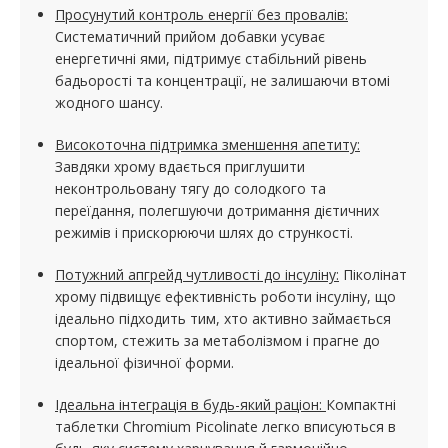
Просунутий контроль енергії без провалів:
Систематичний прийом добавки усуває
енергетичні ями, підтримує стабільний рівень
бадьорості та концентрації, не залишаючи втомі
жодного шансу.
Високоточна підтримка зменшення апетиту:
Завдяки хрому вдається приглушити
неконтрольовану тягу до солодкого та
переїдання, полегшуючи дотримання дієтичних
режимів і прискорюючи шлях до стрункості.
Потужний апгрейд чутливості до інсуліну:
Піколінат
хрому підвищує ефективність роботи інсуліну, що
ідеально підходить тим, хто активно займається
спортом, стежить за метаболізмом і прагне до
ідеальної фізичної форми.
Ідеальна інтеграція в будь-який раціон:
Компактні
таблетки Chromium Picolinate легко вписуються в