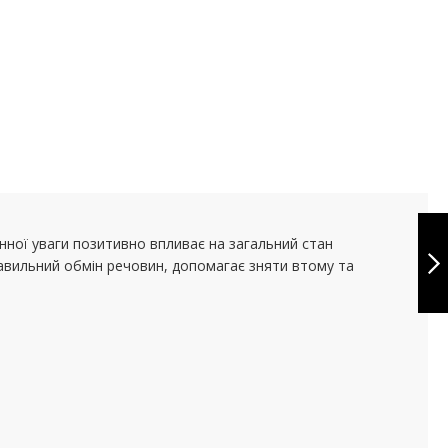
ENZYMEX MULTI -
90 CPS
мінної уваги позитивно впливає на загальний стан
авильний обмін речовин, допомагає зняти втому та
НАСТУПНЕ