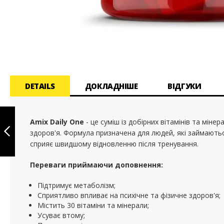
Перейти
до
початку
галереї
зображень
DETAILS
ДОКЛАДНІШЕ
ВІДГУКИ
COENZYME Q10
60MG - 100
Amix Daily One
- це суміш із добірних вітамінів та мін
SOFTGELS
здоров'я. Формула призначена для людей, які займають
сприяє швидшому відновленню після тренування.
ПОПЕРЕДНЄ
Переваги приймаючи доповнення:
Підтримує метаболізм;
Сприятливо впливає на психічне та фізичне здоров'я;
Містить 30 вітаміни та мінерали;
Усуває втому;