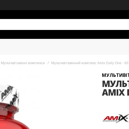
Мультивітамінні комплекси
Мультивітамінний комплекс Amix Daily One - 60
МУЛЬТИВІ
МУЛЬ
AMIX 