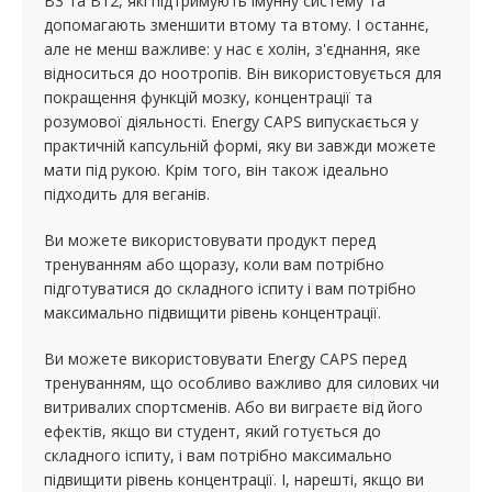
B3 та B12, які підтримують імунну систему та
допомагають зменшити втому та втому. І останнє,
але не менш важливе: у нас є холін, з'єднання, яке
відноситься до ноотропів. Він використовується для
покращення функцій мозку, концентрації та
розумової діяльності. Energy CAPS випускається у
практичній капсульній формі, яку ви завжди можете
мати під рукою. Крім того, він також ідеально
підходить для веганів.
Ви можете використовувати продукт перед
тренуванням або щоразу, коли вам потрібно
підготуватися до складного іспиту і вам потрібно
максимально підвищити рівень концентрації.
Ви можете використовувати Energy CAPS перед
тренуванням, що особливо важливо для силових чи
витривалих спортсменів. Або ви виграєте від його
ефектів, якщо ви студент, який готується до
складного іспиту, і вам потрібно максимально
підвищити рівень концентрації. І, нарешті, якщо ви