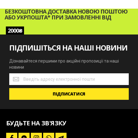
БЕЗКОШТОВНА ДОСТАВКА НОВОЮ ПОШТОЮ
АБО УКРПОШТА* ПРИ ЗАМОВЛЕННІ ВІД
2000₴
ПІДПИШІТЬСЯ НА НАШІ НОВИНИ
Дізнавайтеся першими про акційні пропозиції та наші
новини
Дізнавайтеся
першими
про
ПІДПИСАТИСЯ
акційні
пропозиції
та
наші
новини
БУДЬТЕ НА ЗВ'ЯЗКУ