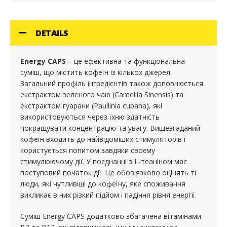
DETAILS
Energy CAPS
– це ефективна та функціональна
суміш, що містить кофеїн із кількох джерел.
Загальний профіль інгредієнтів також доповнюється
екстрактом зеленого чаю (Camellia Sinensis) та
екстрактом гуарани (Paullinia cupana), які
використовуються через їхню здатність
покращувати концентрацію та увагу. Вищезгаданий
кофеїн входить до найвідоміших стимуляторів і
користується попитом завдяки своєму
стимулюючому дії. У поєднанні з L-теаніном має
поступовий початок дії. Це обов'язково оцінять ті
люди, які чутливіші до кофеїну, яке споживання
викликає в них різкий підйом і падіння рівня енергії.
Суміш Energy CAPS додатково збагачена вітамінами