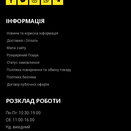
f
f
i
w
t
a
a
n
h
e
c
c
s
a
l
e
e
t
t
e
b
b
a
s
g
ІНФОРМАЦІЯ
o
o
g
a
r
o
o
r
p
a
k
k
a
p
m
-
m
-
Новини та корисна інформація
m
p
Доставка і Оплата
e
l
s
a
Мапа сайту
s
n
e
e
Розширений Пошук
n
g
Статус замовлення
e
r
Політика повернення та обміну товару
Політика безпеки
Договір публічної оферти
РОЗКЛАД РОБОТИ
Пн-Пт: 10.30-19.00
Сб: 11.00-16.00
Нд: вихідний