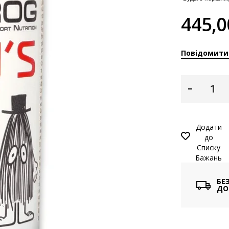
445,0
Повідомити
Додати
до
Списку
Бажань
БЕ
ДО