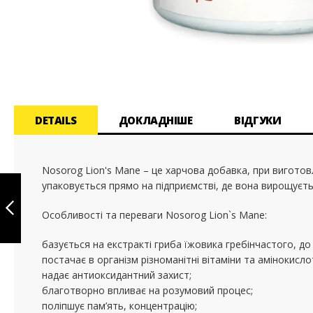
Перейти
до
початку
галереї
зображень
DETAILS
ДОКЛАДНІШЕ
ВІДГУКИ
Nosorog Lion's Mane – це харчова добавка, при виготов
HUPERZINE A, 250
упаковується прямо на підприємстві, де вона вирощуєтьс
MCG , 90 VEGGIE
CAPSULES
Особливості та переваги Nosorog Lion`s Mane:
ПОПЕРЕДНЄ
базується на екстракті гриба їжовика гребінчастого, до 
постачає в організм різноманітні вітаміни та амінокисло
надає антиоксидантний захист;
благотворно впливає на розумовий процес;
поліпшує пам’ять, концентрацію;