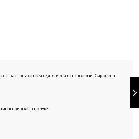
вах із застосуванням ефективних технологій. Сировина
DMAE 351 МГ - 90
КАПС
НАСТУПНЕ
тинні природні сполуки;