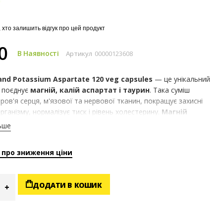
 хто залишить відгук про цей продукт
0
В Наявності
Артикул
00000123608
nd Potassium Aspartate 120 veg capsules
— це унікальний
 поєднує
магній, калій аспартат і таурин
. Така суміш
ров'я серця, м'язової та нервової тканин, покращує захисні
рганізму, нормалізує тиск і рівень холестерину.
Магній
боту нервової та серцево-судинної систем
, знімає
ьше
 м'язів, сприяє синтезу білка. Калій бере участь у передачі
льсів, покращує стан шкіри, волосся та нігтів, знижує
 про зниження ціни
нормалізує тиск.
Таурин
сприяє відновленню після тренувань,
ривалість і покращує транспорт креатину та глюкози.
ДОДАТИ В КОШИК