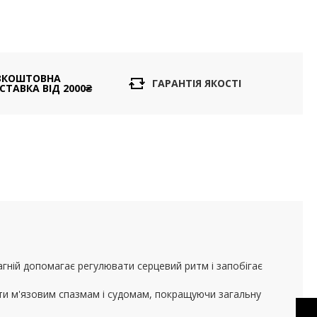
ЗКОШТОВНА
ГАРАНТІЯ ЯКОСТІ
СТАВКА ВІД 2000₴
гній допомагає регулювати серцевий ритм і запобігає
гти м'язовим спазмам і судомам, покращуючи загальну
POTASSIUM 90
CAPSULES