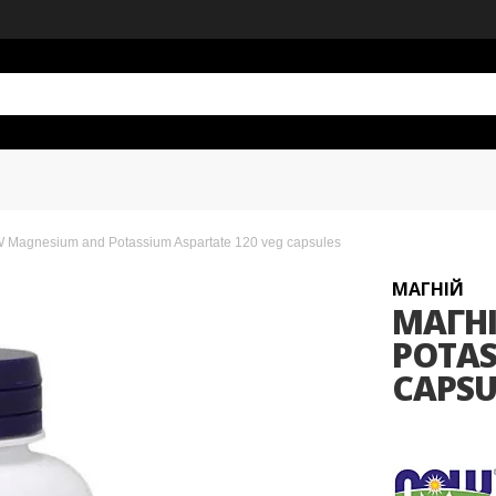
 Magnesium and Potassium Aspartate 120 veg capsules
МАГНІЙ
МАГН
POTAS
CAPSU