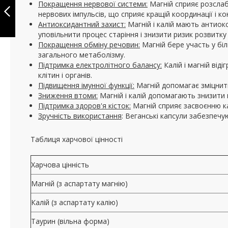
Покращення нервової системи:
Магній сприяє розслаб
MG100 TABLETS
нервових імпульсів, що сприяє кращій координації і ко
Антиоксидантний захист:
Магній і калій мають антиок
ПОПЕРЕДНЄ
уповільнити процес старіння і знизити ризик розвитку
Покращення обміну речовин:
Магній бере участь у бі
загального метаболізму.
Підтримка електролітного балансу:
Калій і магній від
клітин і органів.
Підвищення імунної функції:
Магній допомагає зміцнити
Зниження втоми:
Магній і калій допомагають знизити 
Підтримка здоров'я кісток:
Магній сприяє засвоєнню ка
Зручність використання
: Веганські капсули забезпеч
Таблиця харчової цінності
Харчова цінність
Магній (з аспартату магнію)
Калій (з аспартату калію)
Таурин (вільна форма)