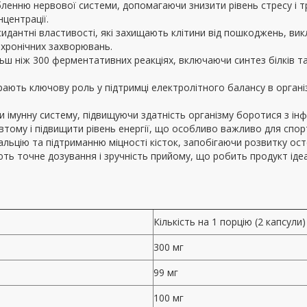
ленню нервової системи, допомагаючи знизити рівень стресу і тр
нцентрації.
сидантні властивості, які захищають клітини від пошкоджень, ви
 хронічних захворювань.
льш ніж 300 ферментативних реакціях, включаючи синтез білків 
іграють ключову роль у підтримці електролітного балансу в орга
 імунну систему, підвищуючи здатність організму боротися з ін
втому і підвищити рівень енергії, що особливо важливо для спо
льцію та підтриманню міцності кісток, запобігаючи розвитку ос
ують точне дозування і зручність прийому, що робить продукт і
Кількість на 1 порцію (2 капсули)
300 мг
99 мг
100 мг