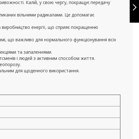
ивожності. Калій, у свою чергу, покращує передачу
кликаних вільними радикалами. Це допомагає
НАСТУПНЕ
та виробництво енергії, що сприяє покращенню
нізмі, що важливо для нормального функціонування всіх
фекціями та запаленнями.
ртсменів і людей з активним способом життя.
теопорозу.
деальним для щоденного використання.