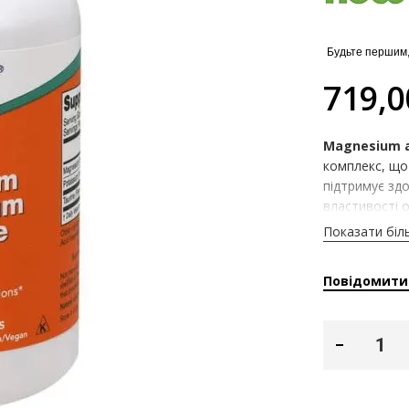
Будьте першим,
719,0
Magnesium a
комплекс, що
підтримує здо
властивості о
покращує ро
Показати біл
стрес і втому
нервових імпу
Повідомити
холестерин і 
підвищує вит