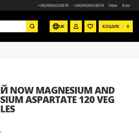
+38(098)9318878
+38(093)9318878
Viber
Блог
UK
КОШИК
0
МІЙ ОБЛІКОВИЙ ЗАПИС
СПИСОК БАЖАНЬ
ІЙ NOW MAGNESIUM AND
SIUM ASPARTATE 120 VEG
LES