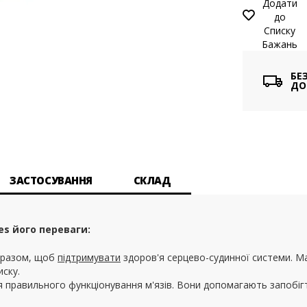
Додати
до
Списку
Бажань
БЕ
ДО
ЗАСТОСУВАННЯ
СКЛАД
es його переваги:
ь разом, щоб
підтримувати
здоров'я серцево-судинної системи. Ма
иску.
для правильного функціонування м'язів. Вони допомагають запобі