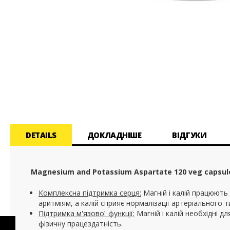
Перейти
до
початку
галереї
зображень
DETAILS
ДОКЛАДНІШЕ
ВІДГУКИ
Magnesium and Potassium Aspartate 120 veg capsul
Комплексна підтримка серця:
Магній і калій працюют
аритміям, а калій сприяє нормалізації артеріального т
Підтримка м'язової функції:
Магній і калій необхідні 
POTASSIUM
фізичну працездатність.
GLUCONATE 99