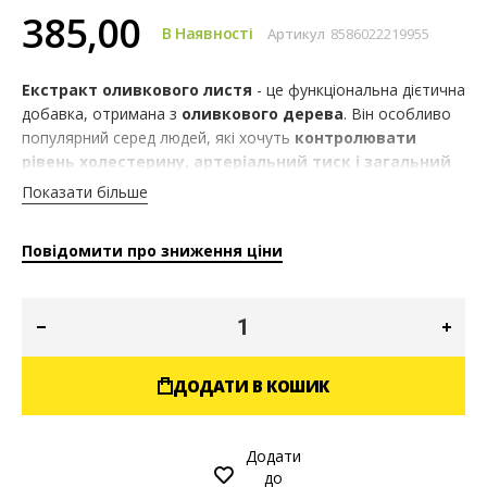
385,00
В Наявності
Артикул
8586022219955
Екстракт оливкового листя
- це функціональна дієтична
добавка, отримана з
оливкового дерева
. Він особливо
популярний серед людей, які хочуть
контролювати
рівень холестерину, артеріальний тиск і загальний
стан серцево-судинної системи
. Оливкове листя
Показати більше
багате на корисні фенольні сполуки, такі як
олеуропеїн
.
Крім того, оскільки екстракт представлений у практичній
Повідомити про зниження ціни
формі капсул, його легко вживати.
ДОДАТИ В КОШИК
Додати
до