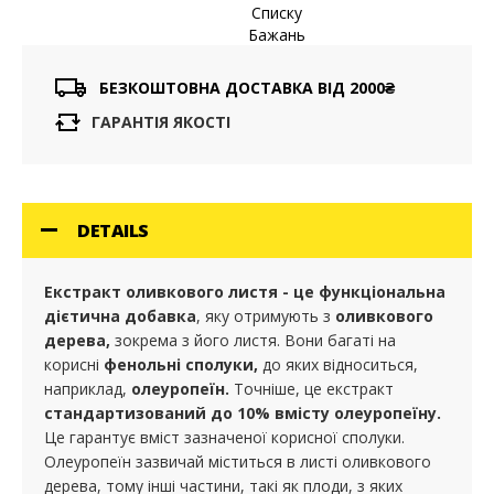
Списку
Бажань
БЕЗКОШТОВНА ДОСТАВКА ВІД 2000₴
ГАРАНТІЯ ЯКОСТІ
DETAILS
Екстракт оливкового листя - це функціональна
дієтична добавка
, яку отримують з
оливкового
дерева,
зокрема з його листя. Вони багаті на
корисні
фенольні сполуки,
до яких відноситься,
наприклад,
олеуропеїн.
Точніше, це екстракт
стандартизований до 10% вмісту олеуропеїну.
Це гарантує вміст зазначеної корисної сполуки.
Олеуропеїн зазвичай міститься в листі оливкового
дерева, тому інші частини, такі як плоди, з яких