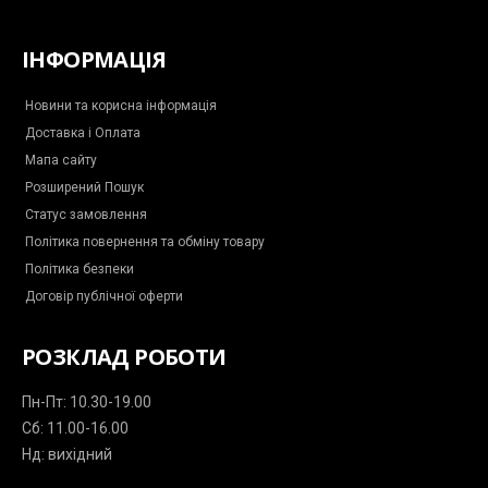
a
a
n
h
e
c
c
s
a
l
e
e
t
t
e
b
b
a
s
g
ІНФОРМАЦІЯ
o
o
g
a
r
o
o
r
p
a
k
k
a
p
m
-
m
-
Новини та корисна інформація
m
p
Доставка і Оплата
e
l
s
a
Мапа сайту
s
n
e
e
Розширений Пошук
n
g
Статус замовлення
e
r
Політика повернення та обміну товару
Політика безпеки
Договір публічної оферти
РОЗКЛАД РОБОТИ
Пн-Пт: 10.30-19.00
Сб: 11.00-16.00
Нд: вихідний