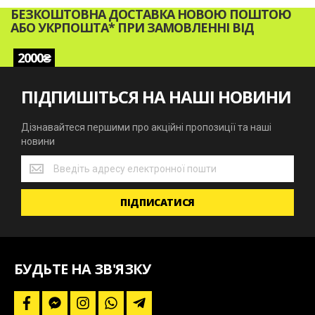
БЕЗКОШТОВНА ДОСТАВКА НОВОЮ ПОШТОЮ
АБО УКРПОШТА* ПРИ ЗАМОВЛЕННІ ВІД
2000₴
ПІДПИШІТЬСЯ НА НАШІ НОВИНИ
Дізнавайтеся першими про акційні пропозиції та наші
новини
Дізнавайтеся
першими
про
ПІДПИСАТИСЯ
акційні
пропозиції
та
наші
новини
БУДЬТЕ НА ЗВ'ЯЗКУ
f
f
i
w
t