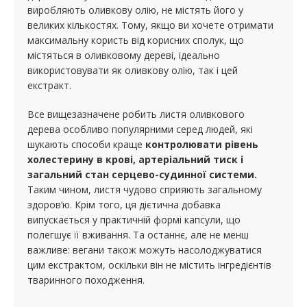
виробляють оливкову олію, не містять його у
великих кількостях. Тому, якщо ви хочете отримати
максимальну користь від корисних сполук, що
містяться в оливковому дереві, ідеально
використовувати як оливкову олію, так і цей
екстракт.
Все вищезазначене робить листя оливкового
дерева особливо популярними серед людей, які
шукають способи краще
контролювати рівень
холестерину в крові, артеріальний тиск і
загальний стан серцево-судинної системи.
Таким чином, листя чудово сприяють загальному
здоров’ю. Крім того, ця дієтична добавка
випускається у практичній формі капсули, що
полегшує її вживання. Та останнє, але не менш
важливе: вегани також можуть насолоджуватися
цим екстрактом, оскільки він не містить інгредієнтів
тваринного походження.