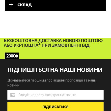
СКЛАД
БЕЗКОШТОВНА ДОСТАВКА НОВОЮ ПОШТОЮ
АБО УКРПОШТА* ПРИ ЗАМОВЛЕННІ ВІД
2000₴
ПІДПИШІТЬСЯ НА НАШІ НОВИНИ
Дізнавайтеся першими про акційні пропозиції та наші
новини
Дізнавайтеся
першими
про
ПІДПИСАТИСЯ
акційні