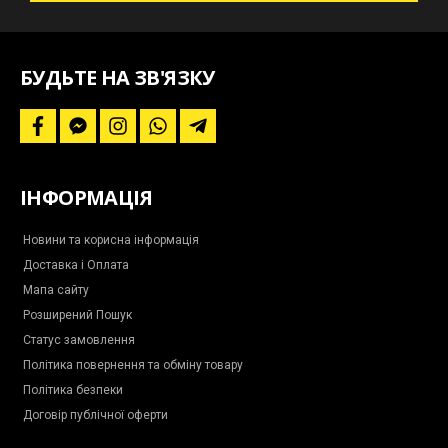
пропозиції
та
наші
новини
БУДЬТЕ НА ЗВ'ЯЗКУ
f
f
i
w
t
a
a
n
h
e
c
c
s
a
l
e
e
t
t
e
b
b
a
s
g
ІНФОРМАЦІЯ
o
o
g
a
r
o
o
r
p
a
k
k
a
p
m
-
m
-
Новини та корисна інформація
m
p
Доставка і Оплата
e
l
s
a
Мапа сайту
s
n
e
e
Розширений Пошук
n
g
Статус замовлення
e
r
Політика повернення та обміну товару
Політика безпеки
Договір публічної оферти