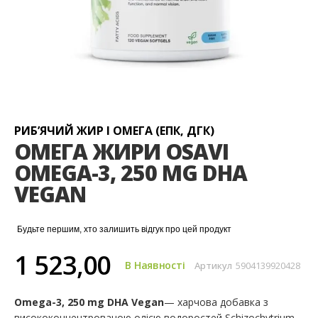
Перейти
до
початку
галереї
РИБ’ЯЧИЙ ЖИР І ОМЕГА (ЕПК, ДГК)
зображень
ОМЕГА ЖИРИ OSAVI
OMEGA-3, 250 MG DHA
VEGAN
Будьте першим, хто залишить відгук про цей продукт
1 523,00
В Наявності
Артикул
5904139920428
Omega-3, 250 mg DHA Vegan
— харчова добавка з
висококонцентрованою олією водоростей Schizochytrium