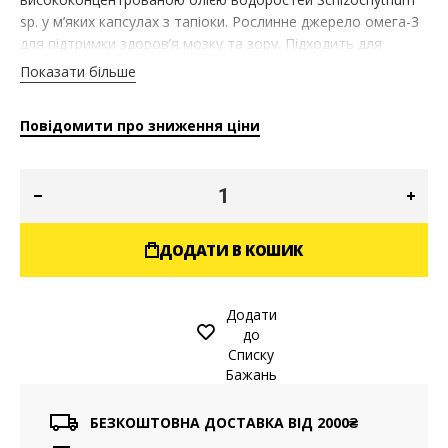
sp. у м’яких капсулах з тапіоки. Рослинне джерело омега-3
для підтримки здоров’я мозку та зору. Підходить для
веганів і вегетаріанців.
Показати більше
Повідомити про зниження ціни
ДОДАТИ В КОШИК
Додати
до
Списку
Бажань
БЕЗКОШТОВНА ДОСТАВКА ВІД 2000₴