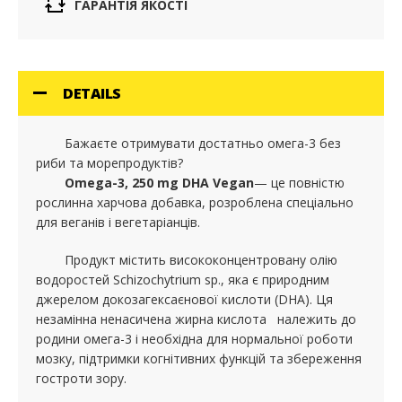
ГАРАНТІЯ ЯКОСТІ
DETAILS
Бажаєте отримувати достатньо омега-3 без
риби та морепродуктів?
Omega-3, 250 mg DHA Vegan
— це повністю
рослинна харчова добавка, розроблена спеціально
для веганів і вегетаріанців.
Продукт містить висококонцентровану олію
водоростей Schizochytrium sp., яка є природним
джерелом докозагексаєнової кислоти (DHA). Ця
незамінна ненасичена жирна кислота належить до
родини омега-3 і необхідна для нормальної роботи
мозку, підтримки когнітивних функцій та збереження
гостроти зору.