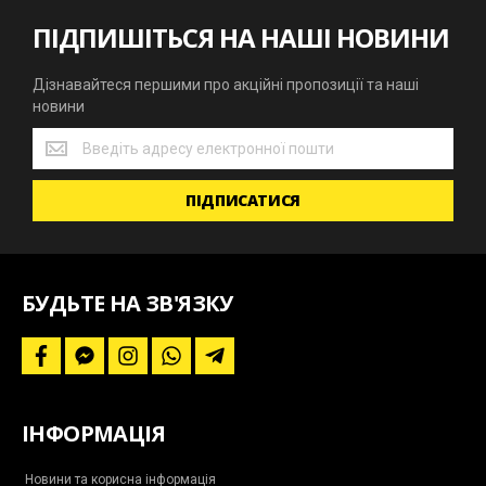
ПІДПИШІТЬСЯ НА НАШІ НОВИНИ
Дізнавайтеся першими про акційні пропозиції та наші
новини
Дізнавайтеся
першими
про
ПІДПИСАТИСЯ
акційні
пропозиції
та
наші
новини
БУДЬТЕ НА ЗВ'ЯЗКУ
f
f
i
w
t
a
a
n
h
e
c
c
s
a
l
e
e
t
t
e
b
b
a
s
g
ІНФОРМАЦІЯ
o
o
g
a
r
o
o
r
p
a
k
k
a
p
m
-
m
-
Новини та корисна інформація