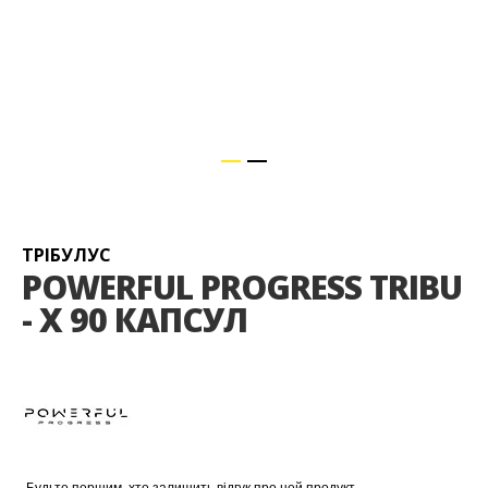
Перейти
до
початку
галереї
ТРІБУЛУС
зображень
POWERFUL PROGRESS TRIBU
- X 90 КАПСУЛ