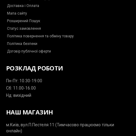
m
p
Доставка і Оплата
e
l
s
a
Мапа сайту
s
n
e
e
Розширений Пошук
n
g
Статус замовлення
e
r
Політика повернення та обміну товару
Політика безпеки
Договір публічної оферти
РОЗКЛАД РОБОТИ
Пн-Пт: 10.30-19.00
Сб: 11.00-16.00
Нд: вихідний
НАШ МАГАЗИН
м.Київ, вул.П.Пестеля 11 (Тимчасово працюємо тільки
онлайн)