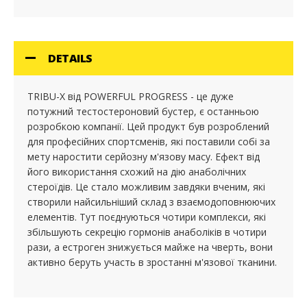
DETAILS
TRIBU-X від POWERFUL PROGRESS - це дуже
потужний тестостероновий бустер, є останньою
розробкою компанії. Цей продукт був розроблений
для професійних спортсменів, які поставили собі за
мету наростити серйозну м'язову масу. Ефект від
його використання схожий на дію анаболічних
стероїдів. Це стало можливим завдяки вченим, які
створили найсильніший склад з взаємодоповнюючих
елементів. Тут поєднуються чотири комплекси, які
збільшують секрецію гормонів анаболіків в чотири
рази, а естроген знижується майже на чверть, вони
активно беруть участь в зростанні м'язової тканини.