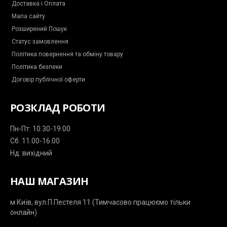
Доставка і Оплата
e
l
s
a
Мапа сайту
s
n
e
e
Розширений Пошук
n
g
Статус замовлення
e
r
Політика повернення та обміну товару
Політика безпеки
Договір публічної оферти
РОЗКЛАД РОБОТИ
Пн-Пт: 10.30-19.00
Сб: 11.00-16.00
Нд: вихідний
НАШ МАГАЗИН
м.Київ, вул.П.Пестеля 11 (Тимчасово працюємо тільки
онлайн)