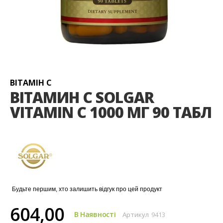
Перейти
до
початку
галереї
ВІТАМІН С
зображень
ВІТАМИН С SOLGAR
VITAMIN С 1000 МГ 90 ТАБЛ
Будьте першим, хто залишить відгук про цей продукт
604,00
В Наявності
Артикул
9413