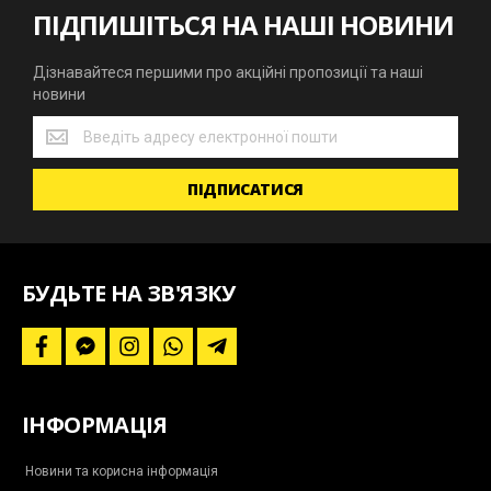
ПІДПИШІТЬСЯ НА НАШІ НОВИНИ
Дізнавайтеся першими про акційні пропозиції та наші
новини
Дізнавайтеся
першими
про
ПІДПИСАТИСЯ
акційні
пропозиції
та
наші
новини
БУДЬТЕ НА ЗВ'ЯЗКУ
f
f
i
w
t
a
a
n
h
e
c
c
s
a
l
e
e
t
t
e
b
b
a
s
g
ІНФОРМАЦІЯ
o
o
g
a
r
o
o
r
p
a
k
k
a
p
m
-
m
-
Новини та корисна інформація
m
p