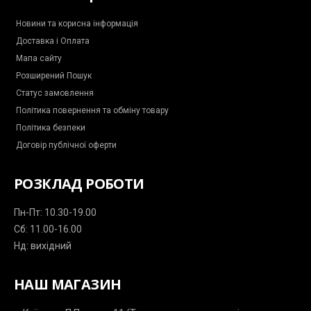
o
o
r
p
a
k
k
a
p
m
-
m
-
Новини та корисна інформація
m
p
Доставка і Оплата
e
l
s
a
Мапа сайту
s
n
e
e
Розширений Пошук
n
g
Статус замовлення
e
r
Політика повернення та обміну товару
Політика безпеки
Договір публічної оферти
РОЗКЛАД РОБОТИ
Пн-Пт: 10.30-19.00
Сб: 11.00-16.00
Нд: вихідний
НАШ МАГАЗИН