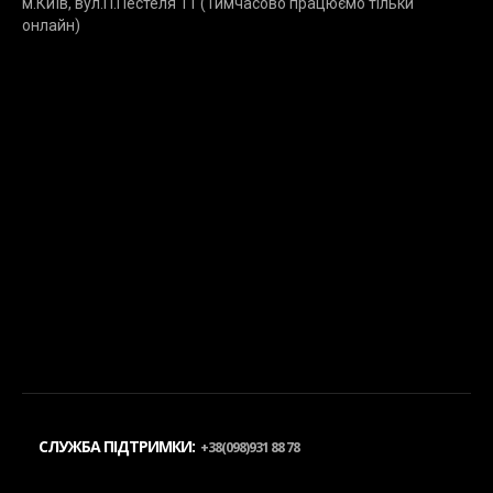
м.Київ, вул.П.Пестеля 11 (Тимчасово працюємо тільки
онлайн)
СЛУЖБА ПІДТРИМКИ:
+38(098)931 88 78