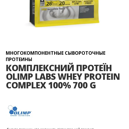
Перейти
до
початку
галереї
МНОГОКОМПОНЕНТНЫЕ СЫВОРОТОЧНЫЕ
зображень
ПРОТЕИНЫ
КОМПЛЕКСНИЙ ПРОТЕЇН
OLIMP LABS WHEY PROTEIN
COMPLEX 100% 700 G